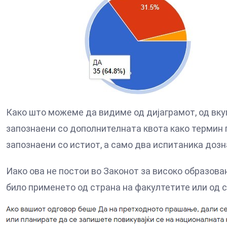
Како што можеме да видиме од дијаграмот, од вкуп
запознаени со дополнителната квота како термин п
запознаени со истиот, а само два испитаника дозн
Иако ова не постои во Законот за високо образован
било применето од страна на факултетите или од 