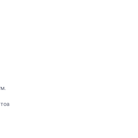
ум.
 тоа