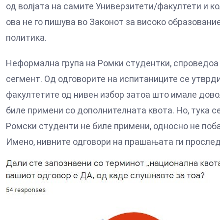
од волјата на самите Универзитети/факултети и ко
ова не го пишува во Законот за високо образовани
политика.
Неформална група на Ромки студентки, спроведоа 
сегмент. Од одговорите на испитаниците се утврд
факултетите од нивен избор затоа што имале довол
биле примени со дополнителната квота. Но, тука 
Ромски студенти не биле примени, односно не поб
Имено, нивните одговори на прашањата ги просле