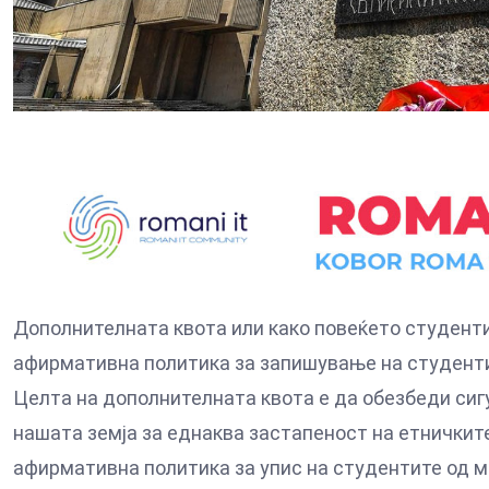
Дополнителната квота или како повеќето студенти
афирмативна политика за запишување на студенти
Целта на дополнителната квота е да обезбеди сиг
нашата земја за еднаква застапеност на етничкит
афирмативна политика за упис на студентите од м