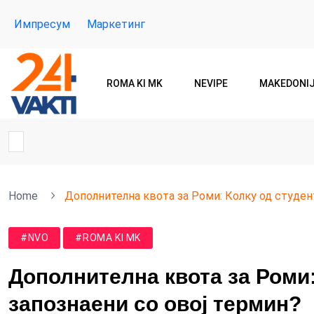
Импресум
Маркетинг
ROMA KI MK
NEVIPE
MAKEDONI
Home
Дополнителна квота за Роми: Колку од студен
#NVO
#ROMA KI MK
Дополнителна квота за Роми:
запознаени со овој термин?