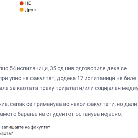
но 54 испитаници, 35 од нив одговориле дека се
ри упис на факултет, додека 17 испитаници не биле
але за квотата преку пријател и/или социјален меди
ие, сепак се применува во некои факултети, но дали
самото барање на студентот останува нејасно.