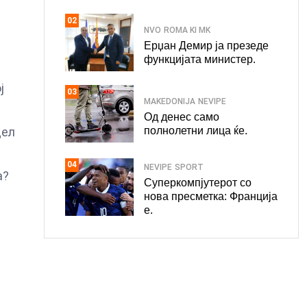
и
02
NVO
ROMA KI MK
Ерџан Демир ја презеде
функцијата министер.
ј
03
MAKEDONIJA
NEVIPE
а
Од денес само
полнолетни лица ќе.
дел
04
NEVIPE
SPORT
а?
Суперкомпјутерот со
нова пресметка: Франција
е.