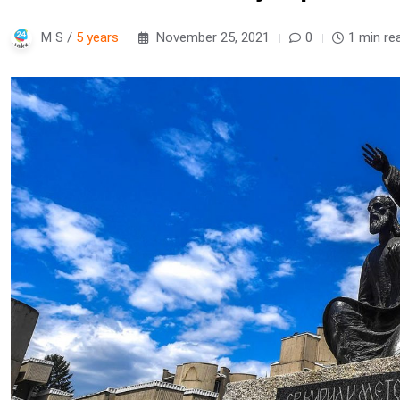
M S /
5 years
November 25, 2021
0
1 min re