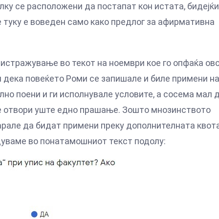
лку се расположени да постапат кон истата, бидејќ
е туку е воведен само како предлог за афирмативна
истражување во текот на ноември кое го опфаќа ово
и дека повеќето Роми се запишале и биле примени н
но поени и ги исполнувале условите, а сосема мал 
се отвори уште едно прашање. Зошто мнозинството
арале да бидат примени преку дополнителната квот
дуваме во понатамошниот текст подолу: