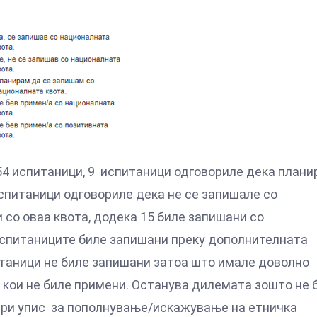
54 испитаници, 9 испитаници одговориле дека плани
испитаници одговориле дека не се запишале со
 со оваа квота, додека 15 биле запишани со
 испитаниците биле запишани преку дополнителната
питаници не биле запишани затоа што имале доволно
ие кои не биле примени. Останува дилемата зошто не 
при упис за пополнување/искажување на етничка