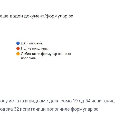
лу истата и видовме дека само 19 од 54 испитаниц
додека 32 испитаници пополниле формулар за