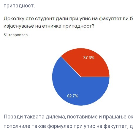
припадност.
Поради таквата дилема, поставивме и прашање око
пополниле таков формулар при упис на факултет, 