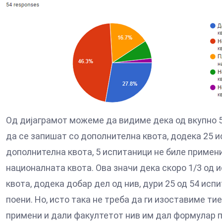
Од дијаграмот можеме да видиме дека од вкупно 
да се запишат со дополнителна квота, додека 25 
дополнителна квота, 5 испитаници не биле примени
националната квота. Ова значи дека скоро 1/3 од
квота, додека добар дел од нив, дури 25 од 54 ис
поени. Но, исто така не треба да ги изоставиме т
примени и дали факултетот нив им дал формулар 