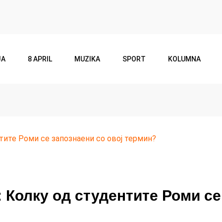
JA
8 APRIL
MUZIKA
SPORT
KOLUMNA
тите Роми се запознаени со овој термин?
 Колку од студентите Роми се