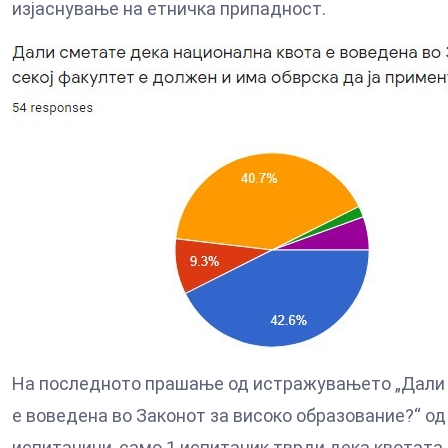
изјаснување на етничка припадност.
На последното прашање од истражувањето „Дали 
е воведена во Законот за високо образование?“ о
испитаници, само 1 испитаник тврди дека квотата 