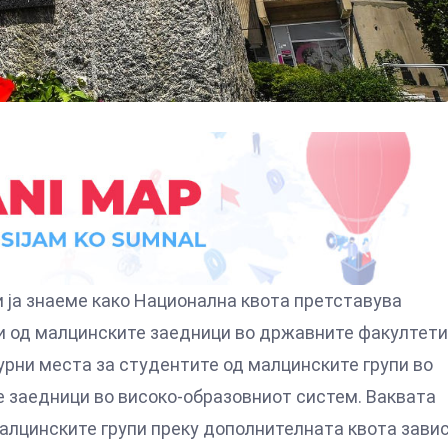
 ја знаеме како Национална квота претставува
 од малцинските заедници во државните факултети
урни места за студентите од малцинските групи во
е заедници во високо-образовниот систем. Ваквата
алцинските групи преку дополнителната квота зави