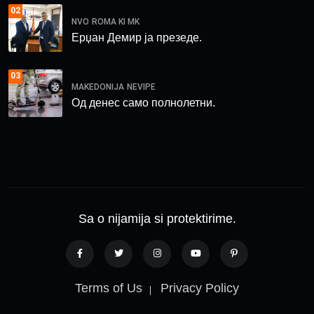
02
NVO
ROMA KI MK
Ерџан Демир ја презеде.
03
MAKEDONIJA
NEVIPE
Од денес само полнолетни.
Sa o nijamija si protektirime.
Terms of Us
Privacy Policy