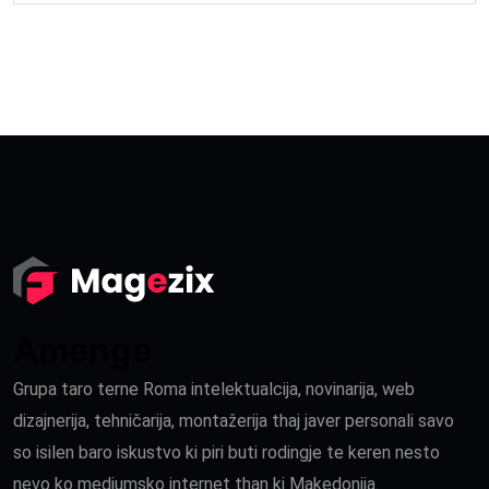
Amenge
Grupa taro terne Roma intelektualcija, novinarija, web
dizajnerija, tehničarija, montažerija thaj javer personali savo
so isilen baro iskustvo ki piri buti rodingje te keren nesto
nevo ko mediumsko internet than ki Makedonija.