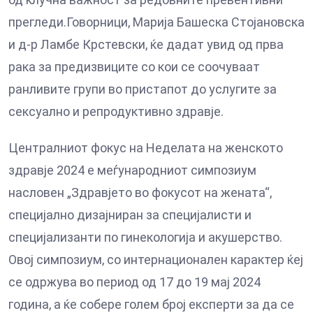
прегледи.Говорници, Марија Башеска Стојановска
и д-р Ламбе Крстевски, ќе дадат увид од прва
рака за предизвиците со кои се соочуваат
ранливите групи во пристапот до услугите за
сексуално и репродуктивно здравје.
Централниот фокус на Неделата на женското
здравје 2024 е меѓународниот симпозиум
насловен „Здравјето во фокусот на жената“,
специјално дизајниран за специјалисти и
специјализанти по гинекологија и акушерство.
Овој симпозиум, со интернационален карактер ќеј
се одржува во период од 17 до 19 мај 2024
година, а ќе собере голем број експерти за да се