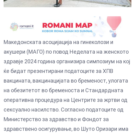
Македонската асоцијација на гинеколози и
акушери (МАГО) по повод Неделата на женското
здравје 2024 година организира симпозиум на кој
ќе бидат презентирани податоците за ХПВ
вакцината, вакцинацијата во бременост, улогата
на обезитетот во бременоста и Стандардната
оперативна процедура на Центрите за жртви од
сексуално насилство. Согласно податоците од
Министерство за здравство и Фондот за
здравствено осигурување, во Шуто Оризари има