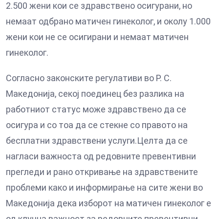
2.500 жени кои се здравствено осигурани, но
немаат одбрано матичен гинеколог, и околу 1.000
жени кои не се осигирани и немаат матичен
гинеколог.
Согласно законските регулативи во Р. С.
Македонија, секој поединец без разлика на
работниот статус може здравствено да се
осигура и со тоа да се стекне со правото на
бесплатни здравствени услуги.Целта да се
нагласи важноста од редовните превентивни
прегледи и рано откривање на здравствените
проблеми како и информирање на сите жени во
Македонија дека изборот на матичен гинеколог е
од клучна важност за редовните превентивни