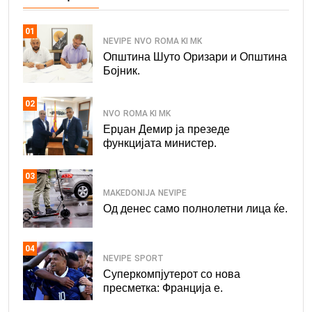
01
NEVIPE
NVO
ROMA KI MK
Општина Шуто Оризари и Општина
Бојник.
02
NVO
ROMA KI MK
Ерџан Демир ја презеде
функцијата министер.
03
MAKEDONIJA
NEVIPE
Од денес само полнолетни лица ќе.
04
NEVIPE
SPORT
Суперкомпјутерот со нова
пресметка: Франција е.