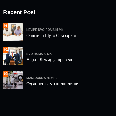
Recent Post
01
NEVIPE
NVO
ROMA KI MK
Општина Шуто Оризари и.
02
NVO
ROMA KI MK
Ерџан Демир ја презеде.
03
MAKEDONIJA
NEVIPE
Од денес само полнолетни.