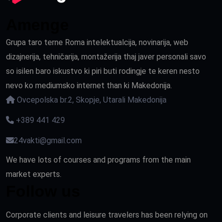
Amenge
Grupa taro terne Roma intelektualcija, novinarija, web
dizajnerija, tehničarija, montažerija thaj javer personali savo
so isilen baro iskustvo ki piri buti rodingje te keren nesto
nevo ko mediumsko internet than ki Makedonija.
Ovcepolska br.2, Skopje, Utarali Makedonija
+389 441 429
24vakti@gmail.com
We have lots of courses and programs from the main
market experts.
Follow us
Corporate clients and leisure travelers has been relying on