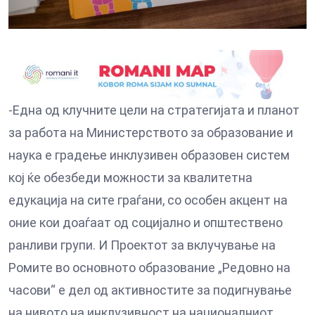
-Една од клучните цели на стратегијата и планот
за работа на Министерството за образование и
наука е градење инклузивен образовен систем
кој ќе обезбеди можности за квалитетна
едукација на сите граѓани, со особен акцент на
оние кои доаѓаат од социјално и општествено
ранливи групи. И Проектот за вклучување на
Ромите во основното образование „Редовно на
часови“ е дел од активностите за подигнување
на нивото на инклузивност на националниот