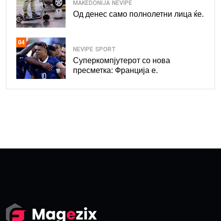
MAKEDONIJA
NEVIPE
Од денес само полнолетни лица ќе.
04
NEVIPE
SPORT
Суперкомпјутерот со нова
пресметка: Франција е.