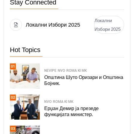
Stay Connected
Локални
Локални Избори 2025
Избори 2025
Hot Topics
01
NEVIPE
NVO
ROMA KI MK
Општина Шуто Оризари и Општина
Бојник.
02
NVO
ROMA KI MK
Ерџан Демир ја презеде
функцијата министер.
03