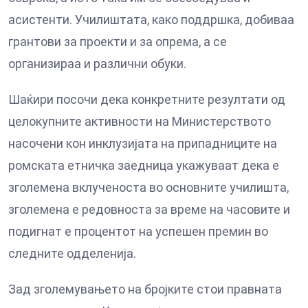
асистенти. Училиштата, како поддршка, добиваа
грантови за проекти и за опрема, а се
организираа и различни обуки.
Шаќири посочи дека конкретните резултати од
целокупните активности на Министерството
насочени кон инклузијата на припадниците на
ромската етничка заедница укажуваат дека е
зголемена вклученоста во основните училишта,
зголемена е редовноста за време на часовите и
подигнат е процентот на успешен премин во
следните одделенија.
Зад зголемувањето на бројките стои правната