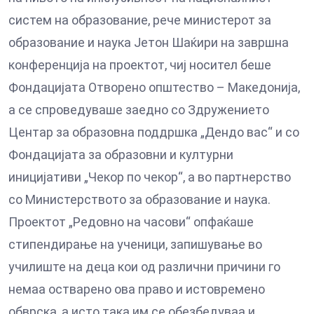
систем на образование, рече министерот за
образование и наука Јетон Шаќири на завршна
конференција на проектот, чиј носител беше
Фондацијата Отворено општество – Македонија,
а се спроведуваше заедно со Здружението
Центар за образовна поддршка „Дендо вас“ и со
Фондацијата за образовни и културни
иницијативи „Чекор по чекор“, а во партнерство
со Министерството за образование и наука.
Проектот „Редовно на часови“ опфаќаше
стипендирање на ученици, запишување во
училиште на деца кои од различни причини го
немаа остварено ова право и истовремено
обврска, а исто така им се обезбедуваа и