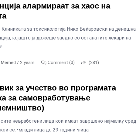
ција алармираат за хаос на
та
 Клиниката за токсикологија Нико Беќаровски на денешна
ија, којашто ја држеше заедно со останатите лекари на
е
m Memed / 2 years
Comment (0)
(281)
вик за учество во програмата
а за самовработување
иемништво)
 сите невработени лица кои имаат завршено најмалку сре
кои се: •млади лица до 29 години •лица