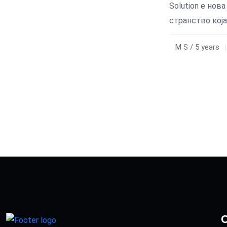
Solution е нов
странство која
M S / 5 years
C