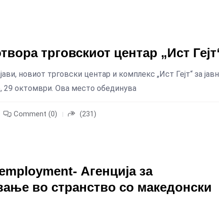
отвора трговскиот центар „Ист Гејт
јави, новиот трговски центар и комплекс „Ист Гејт“ за јав
е, 29 октомври. Ова место обединува
Comment (0)
(231)
 employment- Агенција за
вање во странство со македонски