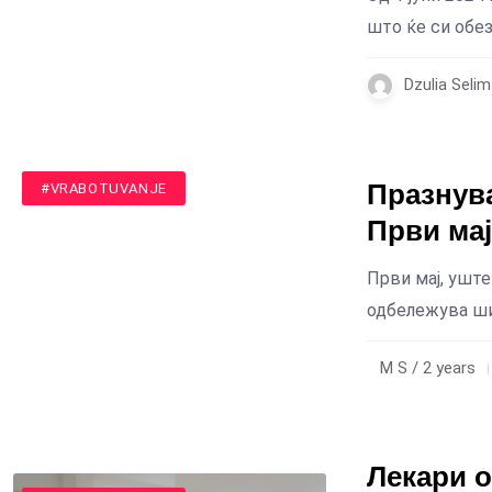
што ќе си обе
Dzulia Seli
Празнув
#MAKEDONIJA
#VRABOTUVANJE
Први мај
Први мај, уште
одбележува ши
M S / 2 years
Лекари о