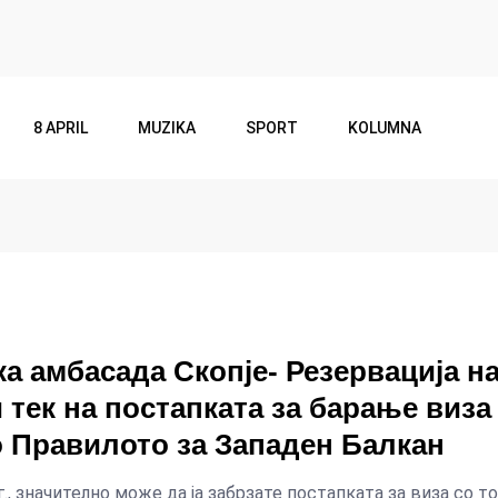
8 APRIL
MUZIKA
SPORT
KOLUMNA
а амбасада Скопје- Резервација н
 тек на постапката за барање виза
о Правилото за Западен Балкан
г., значително може да ја забрзате постапката за виза со т