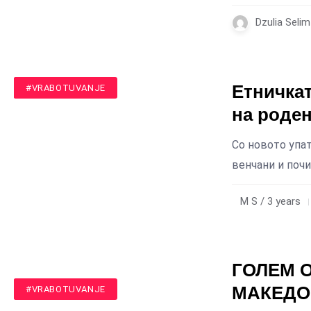
Dzulia Seli
Етничкат
#MAKEDONIJA
#ROMI
#VRABOTUVANJE
на роден
Со новото упат
венчани и поч
M S / 3 years
ГОЛЕМ О
МАКЕДОН
#MAKEDONIJA
#VRABOTUVANJE