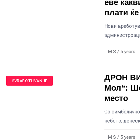
еве какв
плати ќе
Нови вработува
администррациј
M S / 5 years
ДРОН ВИ
#MAKEDONIJA
#VRABOTUVANJE
Мол“: Шо
место
Со симболично
небото, денеск
M S / 5 years