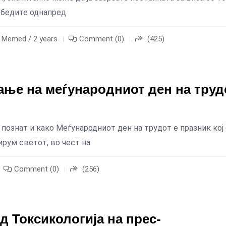
збедите однапред
m Memed / 2 years
Comment (0)
(425)
ање на меѓународниот ден на труд
 познат и како Меѓународниот ден на трудот е празник кој
рум светот, во чест на
Comment (0)
(256)
д Токсикологија на прес-