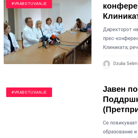
#MAKEDONIJA
#VRABOTUVANJE
конферен
Клиника
Директорот на
прес-конференц
Клиниката, реч
Dzulia Seli
Jавен по
#MAKEDONIJA
#ROMI
#VRABOTUVANJE
Поддршк
(Претпр
Се повикуваат
образование и 