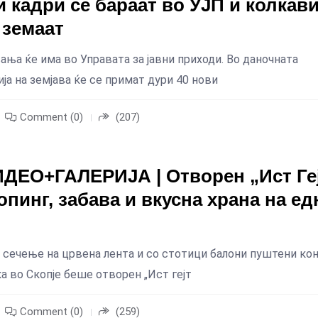
и кадри се бараат во УЈП и колкав
 земаат
ња ќе има во Управата за јавни приходи. Во даночната
а на земјава ќе се примат дури 40 нови
Comment (0)
(207)
ДЕО+ГАЛЕРИЈА | Отворен „Ист Ге
пинг, забава и вкусна храна на ед
 сечење на црвена лента и со стотици балони пуштени ко
а во Скопје беше отворен „Ист гејт
Comment (0)
(259)