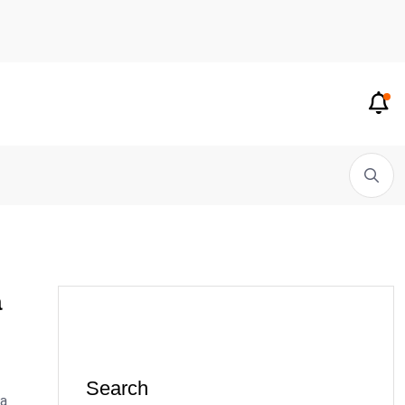
а
Search
оа