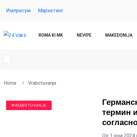
Импресум
Маркетинг
ROMA KI MK
NEVIPE
MAKEDONIJA
Home
Vrabotuvanje
Германск
#SUMNAL
#VRABOTUVANJE
термин и
согласн
Од 1 јуни 2024 