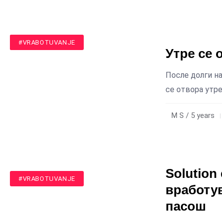
#TEHNOLOGIJA
#VRABOTUVANJE
Утре се 
После долги на
се отвора утр
M S / 5 years
Solution
#VRABOTUVANJE
вработу
пасош