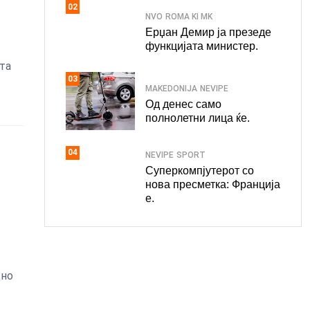
02
NVO
ROMA KI MK
Ерџан Демир ја презеде
функцијата министер.
та
03
MAKEDONIJA
NEVIPE
Од денес само
полнолетни лица ќе.
04
NEVIPE
SPORT
Суперкомпјутерот со
нова пресметка: Франција
е.
дно