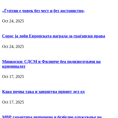
„Ѓуптин е човек без чест и без достоинство,
Oct 24, 2025
Сорос ја доби Европската награда за граѓански права
Oct 24, 2025
Мицкоски: СДСМ и Филипче беа подизведувачи на
криминалот
Oct 17, 2025
Како почна така и завршува првиот дел од
Oct 17, 2025
МВР гарантира непречено и безбедно одржување на