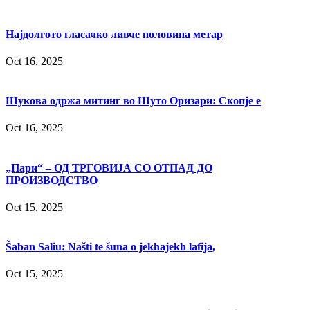
Најдолгото гласачко ливче половина метар
Oct 16, 2025
Шукова одржа митинг во Шуто Оризари: Скопје е
Oct 16, 2025
„Пари“ – ОД ТРГОВИЈА СО ОТПАД ДО
ПРОИЗВОДСТВО
Oct 15, 2025
Šaban Saliu: Našti te šuna o jekhajekh lafija,
Oct 15, 2025