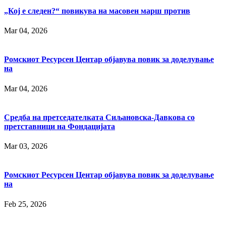
„Кој е следен?“ повикува на масовен марш против
Mar 04, 2026
Ромскиот Ресурсен Центар објавува повик за доделување
на
Mar 04, 2026
Средба на претседателката Сиљановска-Давкова со
претставници на Фондацијата
Mar 03, 2026
Ромскиот Ресурсен Центар објавува повик за доделување
на
Feb 25, 2026