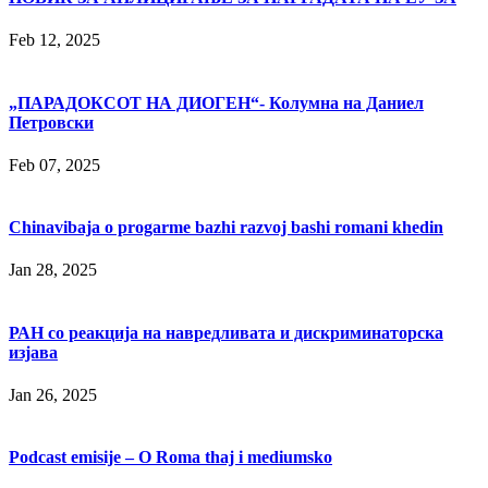
Feb 12, 2025
„ПАРАДОКСОТ НА ДИОГЕН“- Колумна на Даниел
Петровски
Feb 07, 2025
Chinavibaja o progarme bazhi razvoj bashi romani khedin
Jan 28, 2025
РАН со реакција на навредливата и дискриминаторска
изјава
Jan 26, 2025
Podcast emisije – O Roma thaj i mediumsko