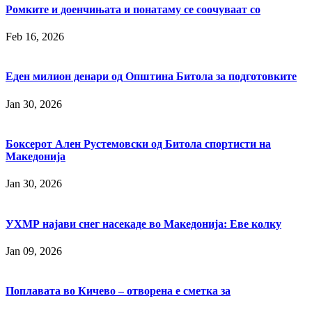
Ромките и доенчињата и понатаму се соочуваат со
Feb 16, 2026
Еден милион денари од Општина Битола за подготовките
Jan 30, 2026
Боксерот Ален Рустемовски од Битола спортисти на
Македонија
Jan 30, 2026
УХМР најави снег насекаде во Македонија: Еве колку
Jan 09, 2026
Поплавата во Кичево ‒ отворена е сметка за