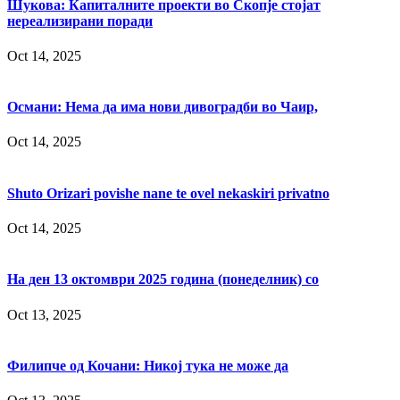
Шукова: Капиталните проекти во Скопје стојат
нереализирани поради
Oct 14, 2025
Османи: Нема да има нови дивоградби во Чаир,
Oct 14, 2025
Shuto Orizari povishe nane te ovel nekaskiri privatno
Oct 14, 2025
На ден 13 октомври 2025 година (понеделник) со
Oct 13, 2025
Филипче од Кочани: Никој тука не може да