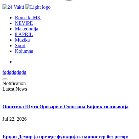
Roma ki MK
NEVIPE
Makedonija
8 APRIL
Muzika
Sport
Kolumna
fgdgdgdgdg
Notification
Latest News
Општина Шуто Оризари и Општина Бојник го означија
Jul 22, 2026
Ерџан Демир ја презеде функцијата министер без ресор: