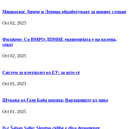
Мицкоски: Димче и Левица обработуваат за новиот стопан
Oct 02, 2025
Филипче: Со ВМРО-ДПМНЕ економијата е на колена,
секој
Oct 02, 2025
Систем за влез/излез од ЕУ: за што сè
Oct 01, 2025
Шукова од Гази Баба порача: Вардариште од дива
Oct 01, 2025
D-r Šaban Saliu: Sigutno cidibe e diva deponienge