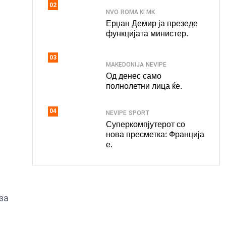
02
NVO
ROMA KI MK
Ерџан Демир ја презеде
функцијата министер.
03
MAKEDONIJA
NEVIPE
Од денес само
полнолетни лица ќе.
04
NEVIPE
SPORT
Суперкомпјутерот со
нова пресметка: Франција
е.
за