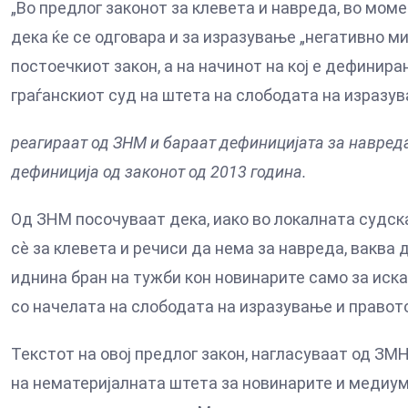
„Во предлог законот за клевета и навреда, во мом
дека ќе се одговара и за изразување „негативно м
постоечкиот закон, а на начинот на кој е дефинир
граѓанскиот суд на штета на слободата на изразув
реагираат од ЗНМ и бараат дефиницијата за навреда
дефиниција од законот од 2013 година.
Од ЗНМ посочуваат дека, иако во локалната судс
сè за клевета и речиси да нема за навреда, ваква 
иднина бран на тужби кон новинарите само за иска
со начелата на слободата на изразување и правот
Текстот на овој предлог закон, нагласуваат од З
на нематеријалната штета за новинарите и медиу