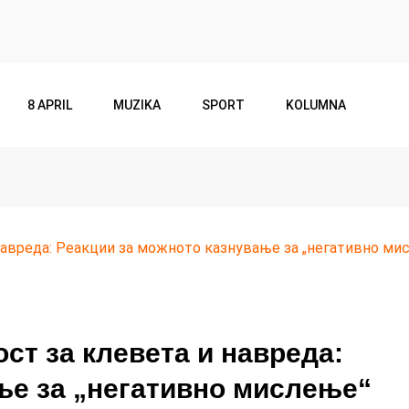
8 APRIL
MUZIKA
SPORT
KOLUMNA
 навреда: Реакции за можното казнување за „негативно ми
ост за клевета и навреда:
ње за „негативно мислење“