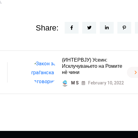
.
Share:
(ИНТЕРВЈУ) Усеин:
Исклучувањето на Ромите
нè чини
M S
February 10, 2022