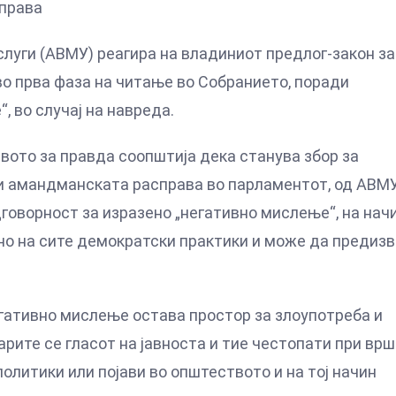
справа
слуги (АВМУ) реагира на владиниот предлог-закон за
 во прва фаза на читање во Собранието, поради
 во случај на навреда.
вото за правда соопштија дека станува збор за
при амандманската расправа во парламентот, од АВМ
оворност за изразено „негативно мислење“, на нач
вно на сите демократски практики и може да предиз
ативно мислење остава простор за злоупотреба и
ите се гласот на јавноста и тие честопати при вр
олитики или појави во општеството и на тој начин