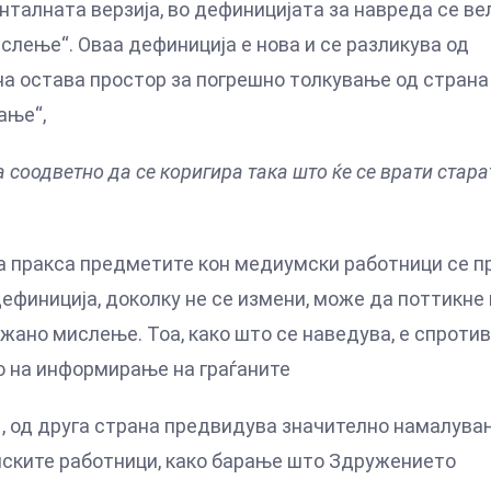
енталната верзија, во дефиницијата за навреда се ве
ислење“. Оваа дефиниција е нова и се разликува од
ана остава простор за погрешно толкување од страна
ање“,
 соодветно да се коригира така што ќе се врати стара
ка пракса предметите кон медиумски работници се п
дефиниција, доколку не се измени, може да поттикне
жано мислење. Тоа, како што се наведува, е спроти
о на информирање на граѓаните
МН, од друга страна предвидува значително намалува
мските работници, како барање што Здружението