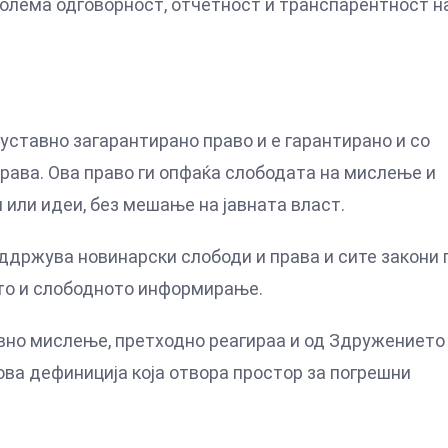
голема одговорност, отчетност и транспарентност н
 уставно загарантирано право и е гарантирано и со
рава. Ова право ги опфаќа слободата на мислење и
или идеи, без мешање на јавната власт.
ддржува новинарски слободи и права и сите закони 
ото и слободното информирање.
вно мислење, претходно реагираа и од Здружението
нова дефиниција која отвора простор за погрешни