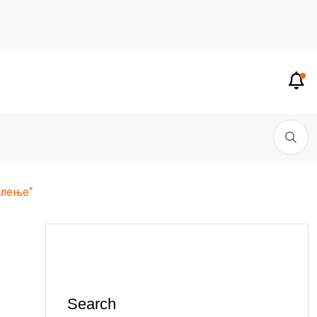
слење“
Search