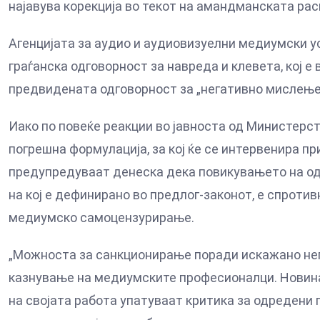
најавува корекција во текот на амандманската ра
Агенцијата за аудио и аудиовизуелни медиумски у
граѓанска одговорност за навреда и клевета, кој е
предвидената одговорност за „негативно мислење“,
Иако по повеќе реакции во јавноста од Министерст
погрешна формулација, за кој ќе се интервенира 
предупредуваат денеска дека повикувањето на одг
на кој е дефинирано во предлог-законот, е спроти
медиумско самоцензурирање.
„Можноста за санкционирање поради искажано нег
казнување на медиумските професионалци. Новинар
на својата работа упатуваат критика за одредени п