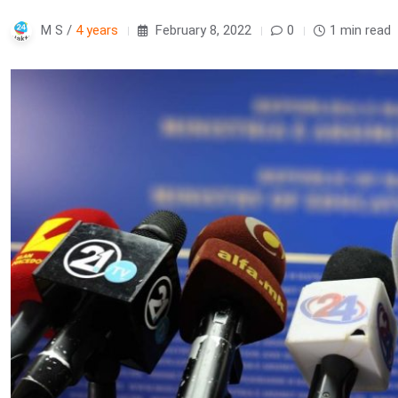
M S /
4 years
February 8, 2022
0
1 min read