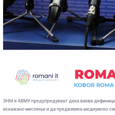
ЗНМ и АВМУ предупредуваат дека ваква дефинициј
искажано мислење и да предизвика медиумско са