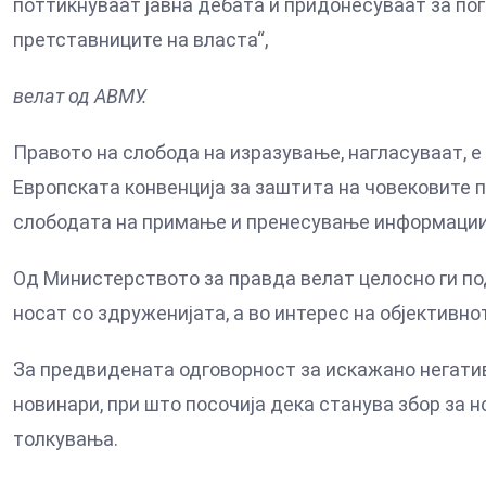
поттикнуваат јавна дебата и придонесуваат за по
претставниците на власта“,
велат од АВМУ.
Правото на слобода на изразување, нагласуваат, е
Европската конвенција за заштита на човековите п
слободата на примање и пренесување информации 
Од Министерството за правда велат целосно ги по
носат со здруженијата, а во интерес на објективн
За предвидената одговорност за искажано негати
новинари, при што посочија дека станува збор за 
толкувања.