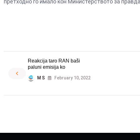
претходно го имало кон Министерството за правда
Reakcija taro RAN baši
paluni emisija ko
M S
February 10, 2022