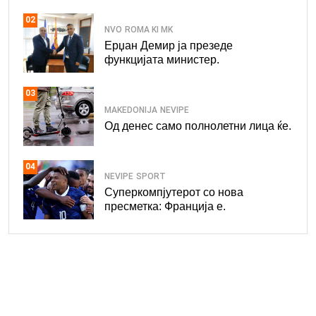
02
NVO
ROMA KI MK
Ерџан Демир ја презеде
функцијата министер.
03
MAKEDONIJA
NEVIPE
Од денес само полнолетни лица ќе.
04
NEVIPE
SPORT
Суперкомпјутерот со нова
пресметка: Франција е.