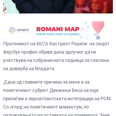
Пратеникот на БЕСА Кастриот Реџепи на својот
Фејсбук профил објави дека одлучил да не
учествува на собраниската седница за гласање
на доверба на Владата.
„Една од главните причини за мене и за
политичкиот субјект Движење Беса на која
припаѓам е евроатлантската интеграција на РСМ.
Со оглед на политичкиот моментум, по
одложувањето на оставката на премиерот Заев,