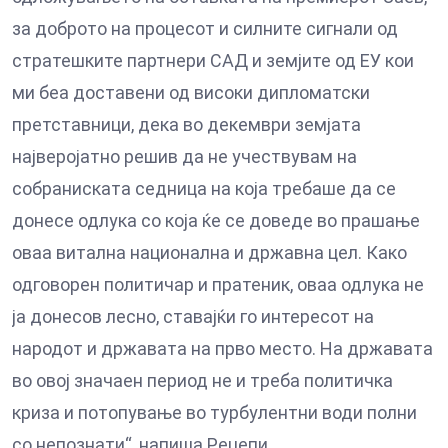
за доброто на процесот и силните сигнали од
стратешките партнери САД и земјите од ЕУ кои
ми беа доставени од високи дипломатски
претставници, дека во декември земјата
најверојатно решив да не учествувам на
собраниската седница на која требаше да се
донесе одлука со која ќе се доведе во прашање
оваа витална национална и државна цел. Како
одговорен политичар и пратеник, оваа одлука не
ја донесов лесно, ставајќи го интересот на
народот и државата на прво место. На државата
во овој значаен период не и треба политичка
криза и потопување во турбулентни води полни
со непознати“, напиша Реџепи.