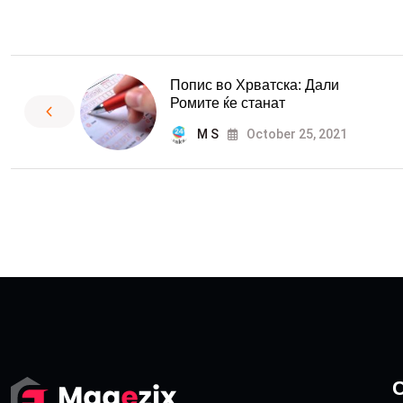
Попис во Хрватска: Дали
Ромите ќе станат
M S
October 25, 2021
C