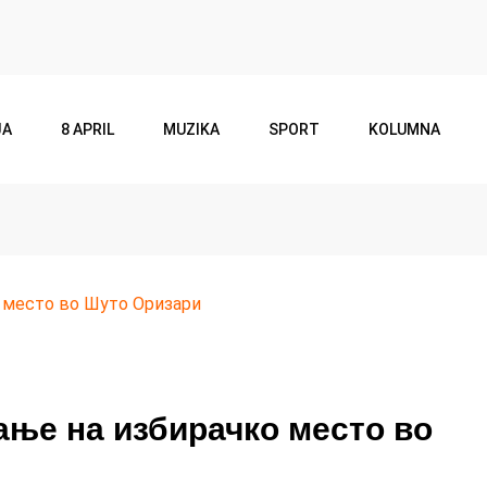
JA
8 APRIL
MUZIKA
SPORT
KOLUMNA
 место во Шуто Оризари
ање на избирачко место во