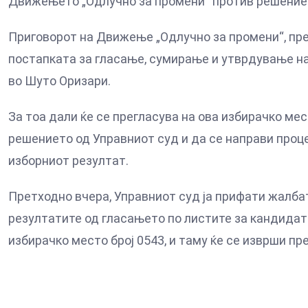
Движењето „Одлучно за промени“ против решениет
Приговорот на Движење „Одлучно за промени“, пр
постапката за гласање, сумирање и утврдување на
во Шуто Оризари.
За тоа дали ќе се прегласува на ова избирачко ме
решението од Управниот суд и да се направи проц
изборниот резултат.
Претходно вчера, Управниот суд ја прифати жалбат
резултатите од гласањето по листите за кандидат
избирачко место број 0543, и таму ќе се изврши пр