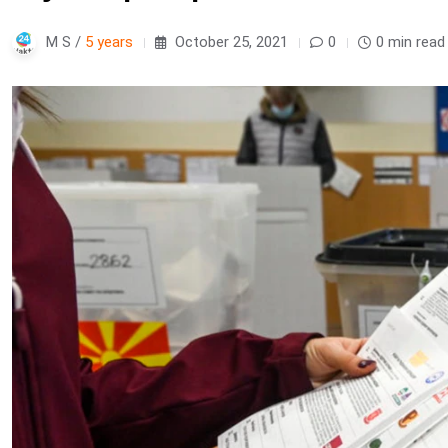
M S /
5 years
October 25, 2021
0
0 min read