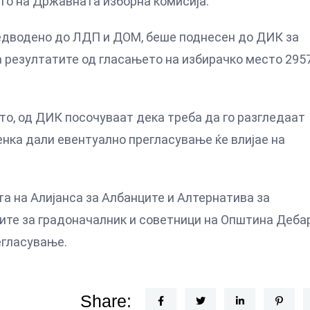
о на Државната изборна комисија.
едводено до ЛДП и ДОМ, беше поднесен до ДИК за
 резултатите од гласањето на избирачко место 295
сто, од ДИК посочуваат дека треба да го разгледаат
енка дали евентуално прегласување ќе влијае на
а на Алијанса за Албанците и Алтернатива за
ите за градоначалник и советници на Општина Дебар
егласување.
Share: