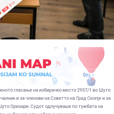
еното гласање на избирачко место 2957/1 во Шуто
алник и за членови на Советто на Град Скопје и за
Шуто Оризари. Судот одлучуваше по тужбата на