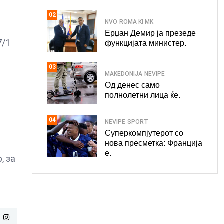
02
NVO
ROMA KI MK
Ерџан Демир ја презеде
7/1
функцијата министер.
03
MAKEDONIJA
NEVIPE
Од денес само
полнолетни лица ќе.
04
NEVIPE
SPORT
Суперкомпјутерот со
нова пресметка: Франција
е.
, за