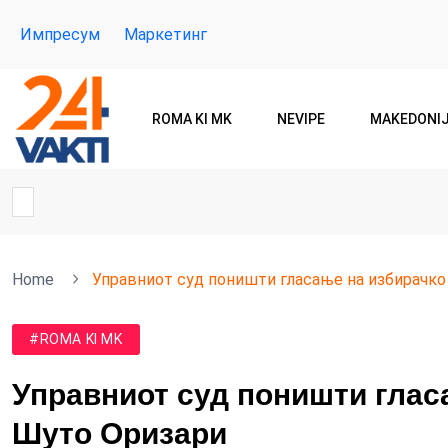
Импресум
Маркетинг
ROMA KI MK
NEVIPE
MAKEDONI
Home
Управниот суд поништи гласање на избирачко
#ROMA KI MK
Управниот суд поништи глас
Шуто Оризари