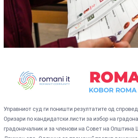
Управниот суд ги поништи резултатите од спровед
Оризари по кандидатски листи за избор на градонач
градоначалник и за членови на Совет на Општина 