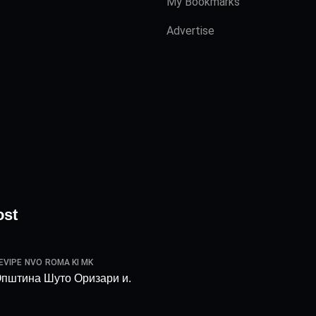
My Bookmarks
Advertise
ost
EVIPE
NVO
ROMA KI MK
пштина Шуто Оризари и.