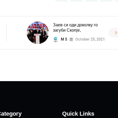
Заев си оди доколку го
загуби Скопје,
M S
October 25, 2021
ategory
Quick Links