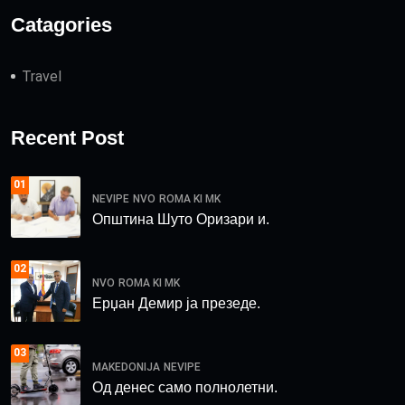
Catagories
Travel
Recent Post
01
NEVIPE
NVO
ROMA KI MK
Општина Шуто Оризари и.
02
NVO
ROMA KI MK
Ерџан Демир ја презеде.
03
MAKEDONIJA
NEVIPE
Од денес само полнолетни.