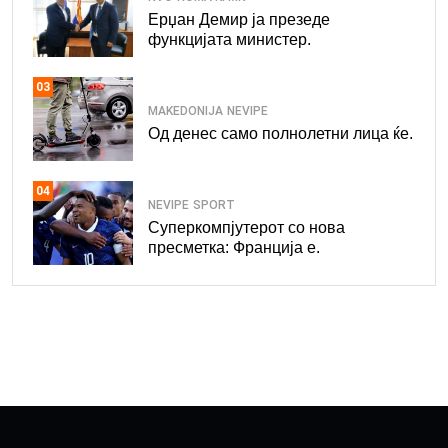
Ерџан Демир ја презеде
функцијата министер.
03
MAKEDONIJA
NEVIPE
Од денес само полнолетни лица ќе.
04
NEVIPE
SPORT
Суперкомпјутерот со нова
пресметка: Франција е.