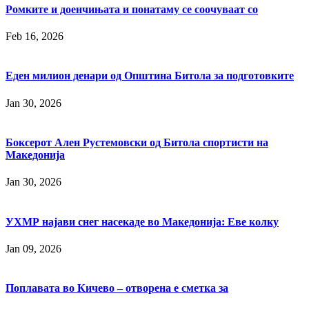
Ромките и доенчињата и понатаму се соочуваат со
Feb 16, 2026
Еден милион денари од Општина Битола за подготовките
Jan 30, 2026
Боксерот Ален Рустемовски од Битола спортисти на
Македонија
Jan 30, 2026
УХМР најави снег насекаде во Македонија: Еве колку
Jan 09, 2026
Поплавата во Кичево ‒ отворена е сметка за