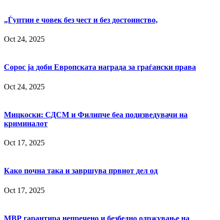
„Ѓуптин е човек без чест и без достоинство,
Oct 24, 2025
Сорос ја доби Европската награда за граѓански права
Oct 24, 2025
Мицкоски: СДСМ и Филипче беа подизведувачи на
криминалот
Oct 17, 2025
Како почна така и завршува првиот дел од
Oct 17, 2025
МВР гарантира непречено и безбедно одржување на