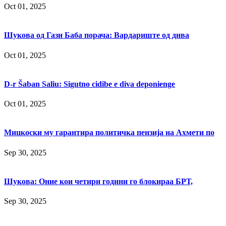
Oct 01, 2025
Шукова од Гази Баба порача: Вардариште од дива
Oct 01, 2025
D-r Šaban Saliu: Sigutno cidibe e diva deponienge
Oct 01, 2025
Мицкоски му гарантира политичка пензија на Ахмети по
Sep 30, 2025
Шукова: Оние кои четири години го блокираа БРТ,
Sep 30, 2025