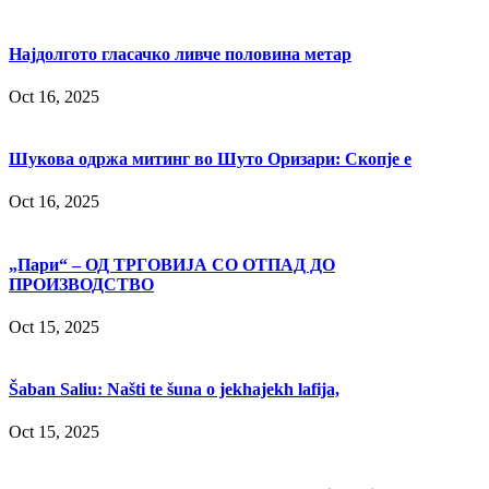
Најдолгото гласачко ливче половина метар
Oct 16, 2025
Шукова одржа митинг во Шуто Оризари: Скопје е
Oct 16, 2025
„Пари“ – ОД ТРГОВИЈА СО ОТПАД ДО
ПРОИЗВОДСТВО
Oct 15, 2025
Šaban Saliu: Našti te šuna o jekhajekh lafija,
Oct 15, 2025