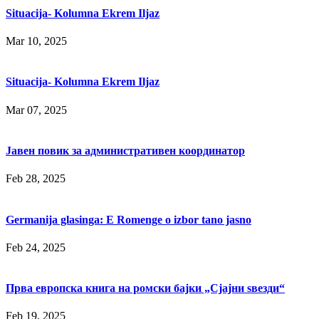
Situacija- Kolumna Ekrem Iljaz
Mar 10, 2025
Situacija- Kolumna Ekrem Iljaz
Mar 07, 2025
Јавен повик за административен координатор
Feb 28, 2025
Germanija glasinga: E Romenge o izbor tano jasno
Feb 24, 2025
Прва европска книга на ромски бајки „Сјајни ѕвезди“
Feb 19, 2025