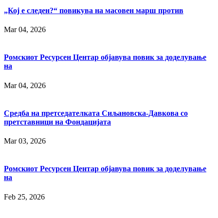
„Кој е следен?“ повикува на масовен марш против
Mar 04, 2026
Ромскиот Ресурсен Центар објавува повик за доделување
на
Mar 04, 2026
Средба на претседателката Сиљановска-Давкова со
претставници на Фондацијата
Mar 03, 2026
Ромскиот Ресурсен Центар објавува повик за доделување
на
Feb 25, 2026