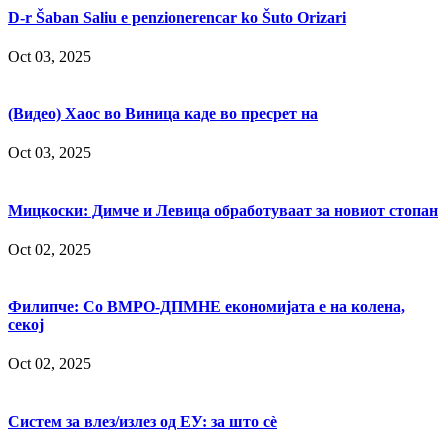
D-r Šaban Saliu e penzionerencar ko Šuto Orizari
Oct 03, 2025
(Видео) Хаос во Виница каде во пресрет на
Oct 03, 2025
Мицкоски: Димче и Левица обработуваат за новиот стопан
Oct 02, 2025
Филипче: Со ВМРО-ДПМНЕ економијата е на колена,
секој
Oct 02, 2025
Систем за влез/излез од ЕУ: за што сè