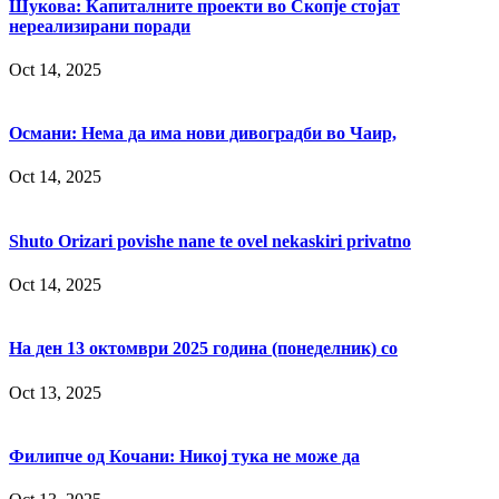
Шукова: Капиталните проекти во Скопје стојат
нереализирани поради
Oct 14, 2025
Османи: Нема да има нови дивоградби во Чаир,
Oct 14, 2025
Shuto Orizari povishe nane te ovel nekaskiri privatno
Oct 14, 2025
На ден 13 октомври 2025 година (понеделник) со
Oct 13, 2025
Филипче од Кочани: Никој тука не може да