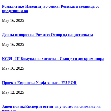
Ромалитико-Извештај во сенка: Ромската заедница со
предизвици во
May 16, 2025
Ден на отпорот на Ромите: Отпор од нацистичката
May 16, 2025
КСЗД: ЈП Комунална хигиена – Скопје ги дискриминира
May 16, 2025
Проект: Европска Унија за нас – EU FOR
May 12, 2025
Јавен повик:Експерт/гостин за учество на снимање на
поткаст