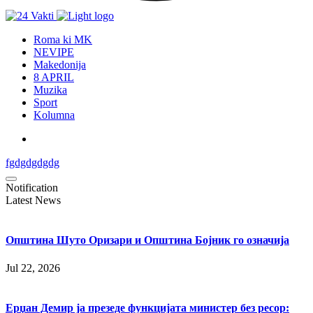
Roma ki MK
NEVIPE
Makedonija
8 APRIL
Muzika
Sport
Kolumna
fgdgdgdgdg
Notification
Latest News
Општина Шуто Оризари и Општина Бојник го означија
Jul 22, 2026
Ерџан Демир ја презеде функцијата министер без ресор: