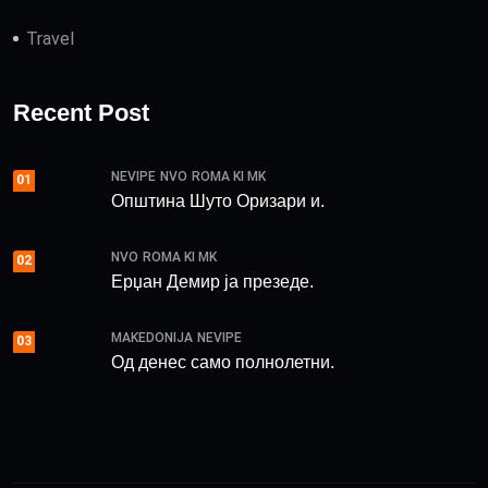
Travel
Recent Post
NEVIPE
NVO
ROMA KI MK
01
Општина Шуто Оризари и.
NVO
ROMA KI MK
02
Ерџан Демир ја презеде.
MAKEDONIJA
NEVIPE
03
Од денес само полнолетни.