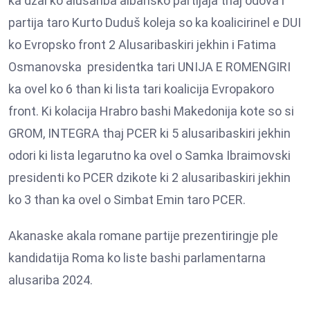
ka dzal ko alusariba albansko partijaja thaj odova i
partija taro Kurto Duduš koleja so ka koalicirinel e DUI
ko Evropsko front 2 Alusaribaskiri jekhin i Fatima
Osmanovska presidentka tari UNIJA E ROMENGIRI
ka ovel ko 6 than ki lista tari koalicija Evropakoro
front. Ki kolacija Hrabro bashi Makedonija kote so si
GROM, INTEGRA thaj PCER ki 5 alusaribaskiri jekhin
odori ki lista legarutno ka ovel o Samka Ibraimovski
presidenti ko PCER dzikote ki 2 alusaribaskiri jekhin
ko 3 than ka ovel o Simbat Emin taro PCER.
Akanaske akala romane partije prezentiringje ple
kandidatija Roma ko liste bashi parlamentarna
alusariba 2024.