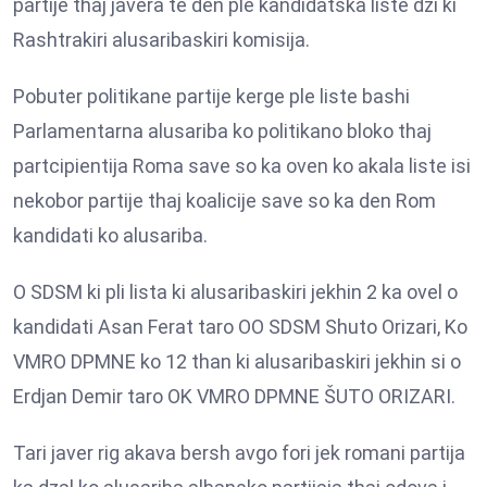
partije thaj javera te den ple kandidatska liste dzi ki
Rashtrakiri alusaribaskiri komisija.
Pobuter politikane partije kerge ple liste bashi
Parlamentarna alusariba ko politikano bloko thaj
partcipientija Roma save so ka oven ko akala liste isi
nekobor partije thaj koalicije save so ka den Rom
kandidati ko alusariba.
O SDSM ki pli lista ki alusaribaskiri jekhin 2 ka ovel o
kandidati Asan Ferat taro OO SDSM Shuto Orizari, Ko
VMRO DPMNE ko 12 than ki alusaribaskiri jekhin si o
Erdjan Demir taro OK VMRO DPMNE ŠUTO ORIZARI.
Tari javer rig akava bersh avgo fori jek romani partija