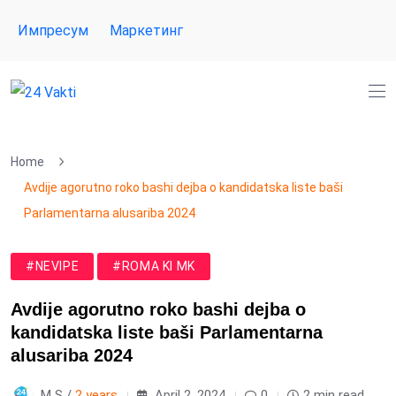
Импресум
Маркетинг
Home
Avdije agorutno roko bashi dejba o kandidatska liste baši
Parlamentarna alusariba 2024
#NEVIPE
#ROMA KI MK
Avdije agorutno roko bashi dejba o
kandidatska liste baši Parlamentarna
alusariba 2024
M S /
2 years
April 2, 2024
0
2 min read