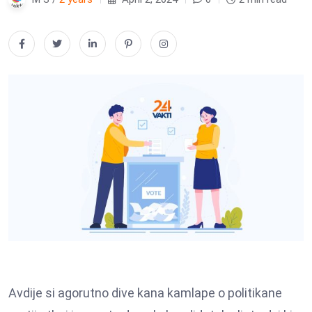
Avdije si agorutno dive kana kamlape o politikane