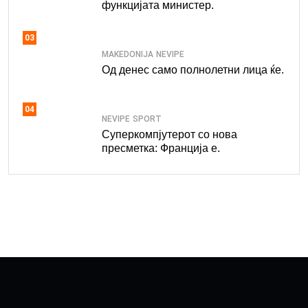
функцијата министер.
03
MAKEDONIJA
NEVIPE
Од денес само полнолетни лица ќе.
04
NEVIPE
SPORT
Суперкомпјутерот со нова
пресметка: Франција е.