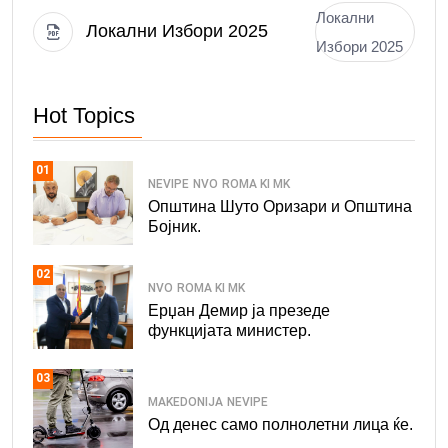
Локални
Локални Избори 2025
Избори 2025
Hot Topics
01
NEVIPE
NVO
ROMA KI MK
Општина Шуто Оризари и Општина
Бојник.
02
NVO
ROMA KI MK
Ерџан Демир ја презеде
функцијата министер.
03
MAKEDONIJA
NEVIPE
Од денес само полнолетни лица ќе.