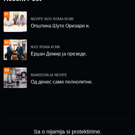
01
NEVIPE
NVO
ROMA KI MK
Општина Шуто Оризари и.
02
NVO
ROMA KI MK
Ерџан Демир ја презеде.
03
MAKEDONIJA
NEVIPE
Од денес само полнолетни.
Sa o nijamija si protektirime.