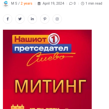
M S /
2 years
April 19, 2024
0
1 min read