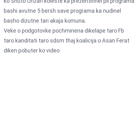
ko Shuto Orizari koleste ka prezentirinel pli programa
bashi avutne 5 bersh save programa ka nudinel
basho dizutne tari akaja komuna.
Veke o podgotovke pochminena dikelape taro Fb
taro kanditati taro sdsm thaj koalicija o Asan Ferat
diken pobuter ko video