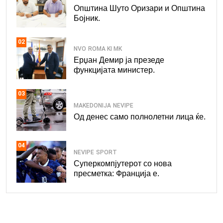
Општина Шуто Оризари и Општина
Бојник.
02
NVO
ROMA KI MK
Ерџан Демир ја презеде
функцијата министер.
03
MAKEDONIJA
NEVIPE
Од денес само полнолетни лица ќе.
04
NEVIPE
SPORT
Суперкомпјутерот со нова
пресметка: Франција е.