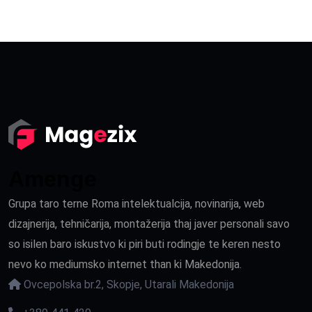
Amenge
Grupa taro terne Roma intelektualcija, novinarija, web
dizajnerija, tehničarija, montažerija thaj javer personali savo
so isilen baro iskustvo ki piri buti rodingje te keren nesto
nevo ko mediumsko internet than ki Makedonija.
Ovcepolska br.2, Skopje, Utarali Makedonija