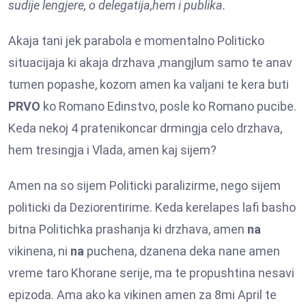
sudije lengjere, o delegatija,hem i publika.
Akaja tani jek parabola e momentalno Politicko
situacijaja ki akaja drzhava ,mangjlum samo te anav
tumen popashe, kozom amen ka valjani te kera buti
PRVO
ko Romano Edinstvo, posle ko Romano pucibe.
Keda nekoj 4 pratenikoncar drmingja celo drzhava,
hem tresingja i Vlada, amen kaj sijem?
Amen na so sijem Politicki paralizirme, nego sijem
politicki da Deziorentirime. Keda kerelapes lafi basho
bitna Politichka prashanja ki drzhava, amen
na
vikinena, ni
na
puchena, dzanena deka nane amen
vreme taro Khorane serije, ma te propushtina nesavi
epizoda. Ama ako ka vikinen amen za 8mi April te