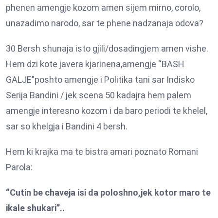
phenen amengje kozom amen sijem mirno, corolo,
unazadimo narodo, sar te phene nadzanaja odova?
30 Bersh shunaja isto gjili/dosadingjem amen vishe.
Hem dzi kote javera kjarinena,amengje “BASH
GALJE”poshto amengje i Politika tani sar Indisko
Serija Bandini / jek scena 50 kadajra hem palem
amengje interesno kozom i da baro periodi te khelel,
sar so khelgja i Bandini 4 bersh.
Hem ki krajka ma te bistra amari poznato Romani
Parola:
“Cutin be chaveja isi da poloshno,jek kotor maro te
ikale shukari”..