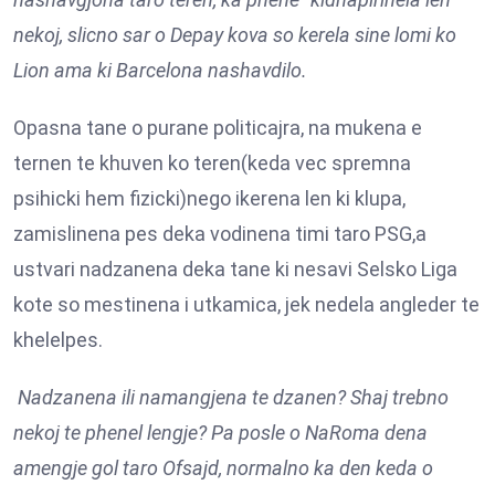
nekoj, slicno sar o Depay kova so kerela sine lomi ko
Lion ama ki Barcelona nashavdilo.
Opasna tane o purane politicajra, na mukena e
ternen te khuven ko teren(keda vec spremna
psihicki hem fizicki)nego ikerena len ki klupa,
zamislinena pes deka vodinena timi taro PSG,a
ustvari nadzanena deka tane ki nesavi Selsko Liga
kote so mestinena i utkamica, jek nedela angleder te
khelelpes.
Nadzanena ili namangjena te dzanen? Shaj trebno
nekoj te phenel lengje? Pa posle o NaRoma dena
amengje gol taro Ofsajd, normalno ka den keda o