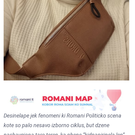
Desinelape jek fenomeni ki Romani Politicko scena
kote so palo nesavo izborno ciklus, but dzene
nashavgjona taro teren, ka phene “kidnapirinela len”