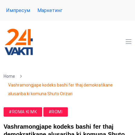
Импресум
Маркетинг
Home
Vashramongjape kodeks bashi fer thaj demokratikane
alusariba ki komuna Shuto Orizari
#ROMA KI MK
#ROMI
Vashramongjape kodeks bashi fer thaj
demokratikane alusariba ki komuna Shuto