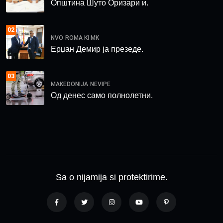
Општина Шуто Оризари и.
02
NVO
ROMA KI MK
Ерџан Демир ја презеде.
03
MAKEDONIJA
NEVIPE
Од денес само полнолетни.
Sa o nijamija si protektirime.