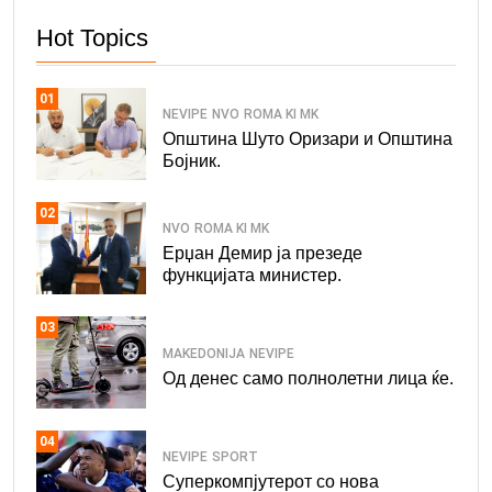
Hot Topics
01
NEVIPE
NVO
ROMA KI MK
Општина Шуто Оризари и Општина
Бојник.
02
NVO
ROMA KI MK
Ерџан Демир ја презеде
функцијата министер.
03
MAKEDONIJA
NEVIPE
Од денес само полнолетни лица ќе.
04
NEVIPE
SPORT
Суперкомпјутерот со нова