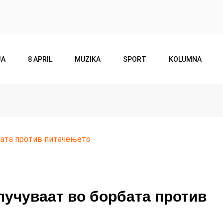
JA
8 APRIL
MUZIKA
SPORT
KOLUMNA
бата против питачењето
лучуваат во борбата против