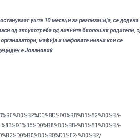
 остануваат уште 10 месеци за реализација, се додека
спаси од злоупотреба од нивните биолошки родители, 
 организатори, мафија и шефовите нивни кои се
дециден е Јовановиќ
6%D0%B0%D0%B2%D0%BD%D0%B8%D1%82%D0%B5-
%83%D1%86%D0%B8%D0%B8-%D1%81%D0%B5-
%B2%D0%B0%D0%B0%D1%82-%D0%B2/