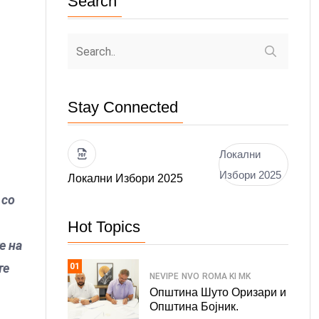
Search
Stay Connected
Локални
Избори 2025
Локални Избори 2025
 со
Hot Topics
е на
те
01
NEVIPE
NVO
ROMA KI MK
Општина Шуто Оризари и
Општина Бојник.