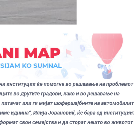
ни институции ќе помогне во решавање на проблемот
ците во другите градови, како и во решавање на
 питачат или ги мијат шофершајбните на автомобилит
ме иднина“, Илија Јовановиќ, ќе бара од институции
оформат свои семејства и да сторат нешто во животот