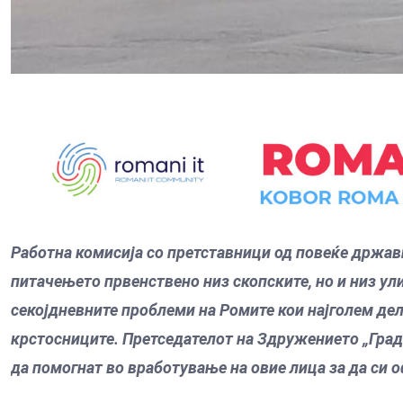
Работна комисија со претставници од повеќе држав
питачењето првенствено низ скопските, но и низ ули
секојдневните проблеми на Ромите кои најголем дел
крстосниците. Претседателот на Здружението „Гради
да помогнат во вработување на овие лица за да си 