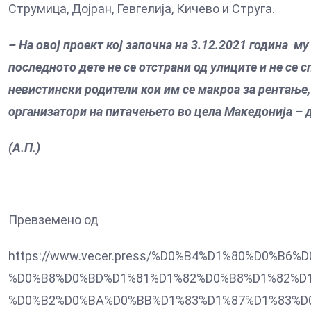
Струмица, Дојран, Гевгелија, Кичево и Струга.
– На овој проект кој започна на 3.12.2021 година му
последното дете не се отстрани од улиците и не се 
невистински родители кои им се макроа за рентање,
организатори на питачењето во цела Македонија – 
(А.П.)
Превземено од
https://www.vecer.press/%D0%B4%D1%80%D0%B
%D0%B8%D0%BD%D1%81%D1%82%D0%B8%D1%82%D1
%D0%B2%D0%BA%D0%BB%D1%83%D1%87%D1%83%D0