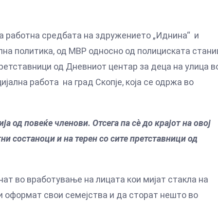
ата работна средбата на здружението „Иднина“ и
лна политика, од МВР односно од полициската стани
ретставници од Дневниот центар за деца на улица в
јална работа на град Скопје, која се одржа во
а од повеќе членови. Отсега па сè до крајот на овој
ни состаноци и на терен со сите претставници од
нат во вработување на лицата кои мијат стакла на
си оформат свои семејства и да сторат нешто во