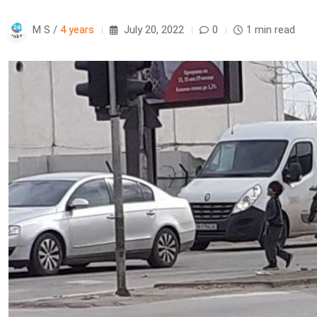
M S /
4 years
July 20, 2022
0
1 min read