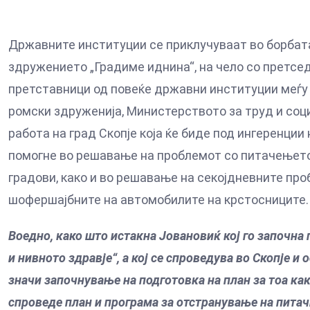
Државните институции се приклучуваат во борбата 
здружението „Градиме иднина“, на чело со претсед
претставници од повеќе државни институции меѓу 
ромски здруженија, Министерството за труд и соц
работа на град Скопје која ќе биде под ингеренции
помогне во решавање на проблемот со питачењето н
градови, како и во решавање на секојдневните про
шофершајбните на автомобилите на крстосниците.
Воедно, како што истакна Јовановиќ кој го започна
и нивното здравје“, а кој се спроведува во Скопје и
значи започнување на подготовка на план за тоа как
спроведе план и програма за отстранување на питач