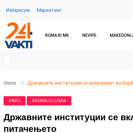
Импресум
Маркетинг
ROMA KI MK
NEVIPE
MAKEDONI
Home
Државните институции се вклучуваат во бор
#NVO
#ROMA KI LUMIA
Државните институции се вк
питачењето