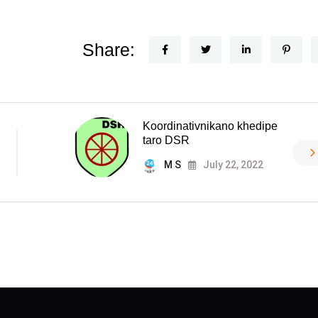
Share:
Koordinativnikano khedipe
taro DSR
M S
July 22, 2022