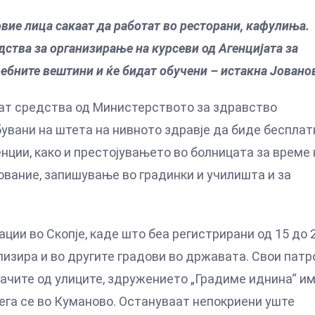
вие лица сакаат да работат во ресторани, кафулиња.
дства за организирање на курсеви од Агенцијата за
ребните вештини и ќе бидат обучени – истакна Јовано
едат средства од Министерството за здравство
увани на штета на нивното здравје да биде бесплат
нции, како и престојувањето во болницата за време 
зование, запишување во градинки и училишта и за
ции во Скопје, каде што беа регистрирани од 15 до 
ализира и во другите градови во државата. Свои патр
итачите од улиците, здружението „Градиме иднина“ им
 сега се во Куманово. Остануваат непокриени уште