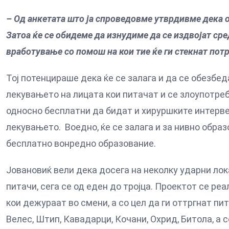
– Од анкетата што ја спроведовме утврдивме дека о
Затоа ќе се обидеме да изнудиме да се издвојат сре
вработување со помош на кои тие ќе ги стекнат пот
Тој потенцираше дека ќе се залага и да се обезб
лекувањето на лицата кои питачат и се злоупотреб
односно бесплатни да бидат и хируршките интерве
лекувањето. Воедно, ќе се залага и за нивно обра
бесплатно вонредно образование.
Јовановиќ вели дека досега на неколку ударни лока
питачи, сега се од еден до тројца. Проектот се ре
кои дежураат во смени, а со цел да ги оттргнат п
Велес, Штип, Кавадарци, Кочани, Охрид, Битола, а