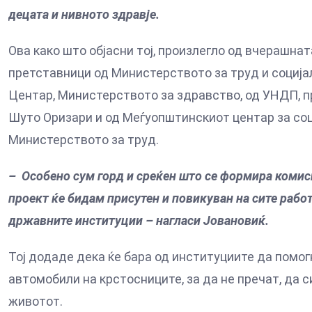
децата и нивното здравје.
Ова како што објасни тој, произлегло од вчерашн
претставници од Министерството за труд и соција
Центар, Министерството за здравство, од УНДП, п
Шуто Оризари и од Меѓуопштинскиот центар за соци
Министерството за труд.
– Особено сум горд и среќен што се формира комисиј
проект ќе бидам присутен и повикуван на сите работ
државните институции – нагласи Јовановиќ.
Тој додаде дека ќе бара од институциите да помог
автомобили на крстосниците, за да не пречат, да 
животот.