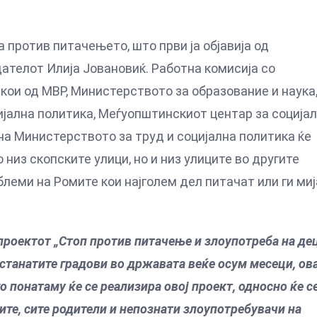
против питачењето, што први ја објавија од
ателот Илија Јовановиќ. Работна комисија со
кои од МВР, Министерството за образование и наука
ијална политика, Меѓуопштинскиот центар за соција
 на Министерството за труд и социјална политика ќе
из скопските улици, но и низ улиците во другите
блеми на Ромите кои најголем дел питачат или ги ми
 проектот „Стоп против питачење и злоупотреба на де
 останатите градови во државата веќе осум месеци, ов
о понатаму ќе се реализира овој проект, односно ќе с
ите, сите родители и непознати злоупотребувачи на