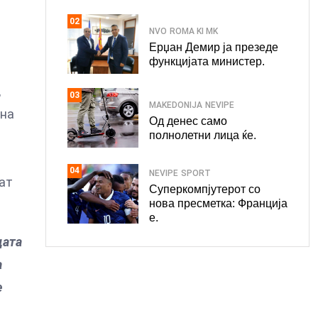
02
NVO
ROMA KI MK
Ерџан Демир ја презеде
функцијата министер.
,
03
MAKEDONIJA
NEVIPE
лна
Од денес само
полнолетни лица ќе.
04
NEVIPE
SPORT
јат
Суперкомпјутерот со
нова пресметка: Франција
е.
цата
а
е