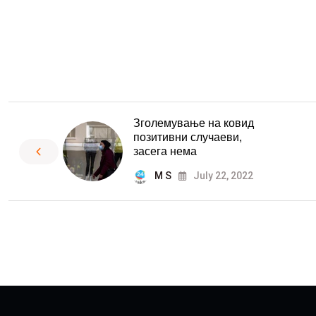
Зголемување на ковид
позитивни случаеви,
засега нема
M S
July 22, 2022