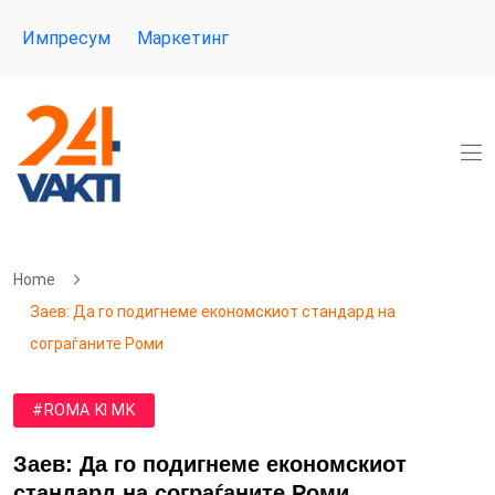
Импресум
Маркетинг
Home
Заев: Да го подигнеме економскиот стандард на
сограѓаните Роми
#ROMA KI MK
Заев: Да го подигнеме економскиот
стандард на сограѓаните Роми