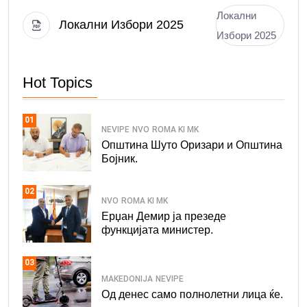
Локални
Локални Избори 2025
Избори 2025
Hot Topics
01
NEVIPE
NVO
ROMA KI MK
Општина Шуто Оризари и Општина
Бојник.
02
NVO
ROMA KI MK
Ерџан Демир ја презеде
функцијата министер.
03
MAKEDONIJA
NEVIPE
Од денес само полнолетни лица ќе.