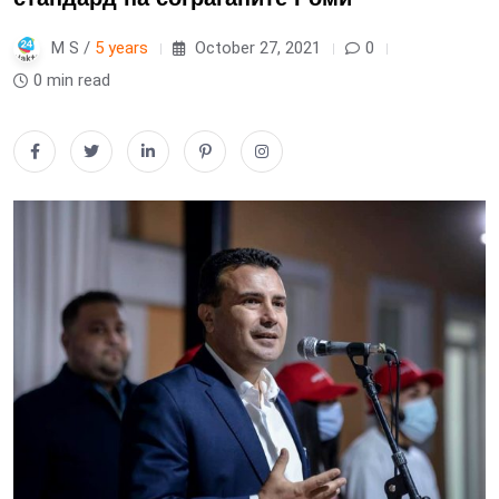
M S /
5 years
October 27, 2021
0
0 min read