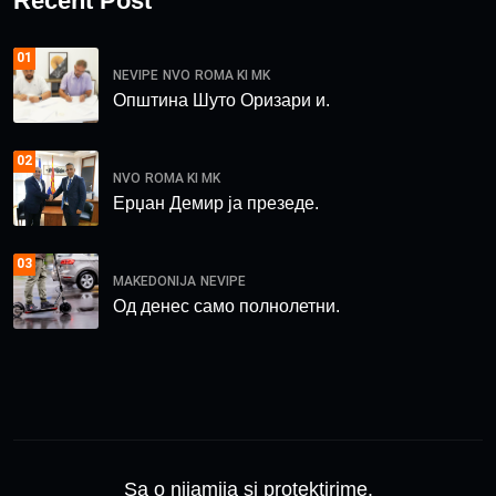
Recent Post
01
NEVIPE
NVO
ROMA KI MK
Општина Шуто Оризари и.
02
NVO
ROMA KI MK
Ерџан Демир ја презеде.
03
MAKEDONIJA
NEVIPE
Од денес само полнолетни.
Sa o nijamija si protektirime.