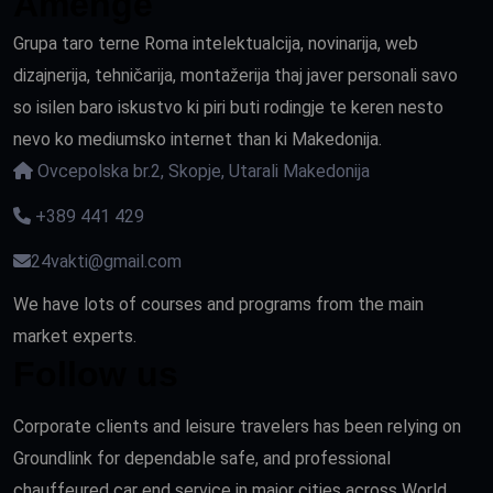
Amenge
Grupa taro terne Roma intelektualcija, novinarija, web
dizajnerija, tehničarija, montažerija thaj javer personali savo
so isilen baro iskustvo ki piri buti rodingje te keren nesto
nevo ko mediumsko internet than ki Makedonija.
Ovcepolska br.2, Skopje, Utarali Makedonija
+389 441 429
24vakti@gmail.com
We have lots of courses and programs from the main
market experts.
Follow us
Corporate clients and leisure travelers has been relying on
Groundlink for dependable safe, and professional
chauffeured car end service in major cities across World.