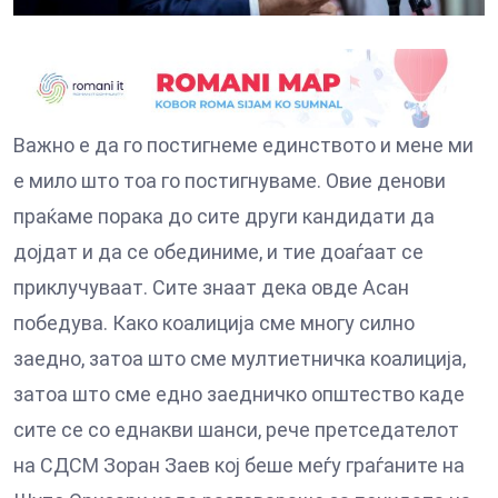
Важно е да го постигнеме единството и мене ми
е мило што тоа го постигнуваме. Овие денови
праќаме порака до сите други кандидати да
дојдат и да се обединиме, и тие доаѓаат се
приклучуваат. Сите знаат дека овде Асан
победува. Како коалиција сме многу силно
заедно, затоа што сме мултиетничка коалиција,
затоа што сме едно заедничко општество каде
сите се со еднакви шанси, рече претседателот
на СДСМ Зоран Заев кој беше меѓу граѓаните на