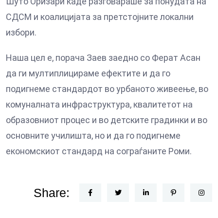
Шуто Оризари каде разговараше за понудата на
СДСМ и коалицијата за претстојните локални
избори.
Наша цел е, порача Заев заедно со Ферат Асан
да ги мултиплицираме ефектите и да го
подигнеме стандардот во урбаното живеење, во
комуналната инфраструктура, квалитетот на
образовниот процес и во детските градинки и во
основните училишта, но и да го подигнеме
економскиот стандард на сограѓаните Роми.
Share: