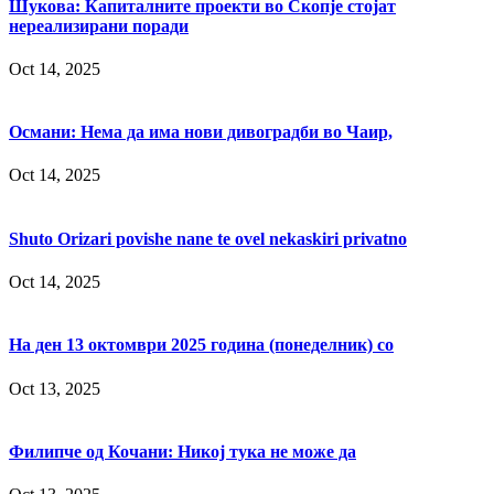
Шукова: Капиталните проекти во Скопје стојат
нереализирани поради
Oct 14, 2025
Османи: Нема да има нови дивоградби во Чаир,
Oct 14, 2025
Shuto Orizari povishe nane te ovel nekaskiri privatno
Oct 14, 2025
На ден 13 октомври 2025 година (понеделник) со
Oct 13, 2025
Филипче од Кочани: Никој тука не може да