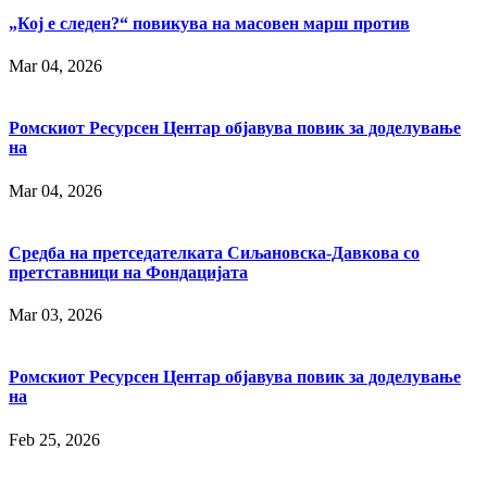
„Кој е следен?“ повикува на масовен марш против
Mar 04, 2026
Ромскиот Ресурсен Центар објавува повик за доделување
на
Mar 04, 2026
Средба на претседателката Сиљановска-Давкова со
претставници на Фондацијата
Mar 03, 2026
Ромскиот Ресурсен Центар објавува повик за доделување
на
Feb 25, 2026