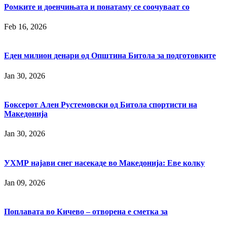
Ромките и доенчињата и понатаму се соочуваат со
Feb 16, 2026
Еден милион денари од Општина Битола за подготовките
Jan 30, 2026
Боксерот Ален Рустемовски од Битола спортисти на
Македонија
Jan 30, 2026
УХМР најави снег насекаде во Македонија: Еве колку
Jan 09, 2026
Поплавата во Кичево ‒ отворена е сметка за