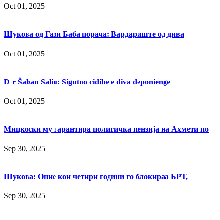
Oct 01, 2025
Шукова од Гази Баба порача: Вардариште од дива
Oct 01, 2025
D-r Šaban Saliu: Sigutno cidibe e diva deponienge
Oct 01, 2025
Мицкоски му гарантира политичка пензија на Ахмети по
Sep 30, 2025
Шукова: Оние кои четири години го блокираа БРТ,
Sep 30, 2025