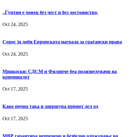
„Ѓуптин е човек без чест и без достоинство,
Oct 24, 2025
Сорос ја доби Европската награда за граѓански права
Oct 24, 2025
Мицкоски: СДСМ и Филипче беа подизведувачи на
криминалот
Oct 17, 2025
Како почна така и завршува првиот дел од
Oct 17, 2025
МВР гарантира непречено и безбедно одржување на