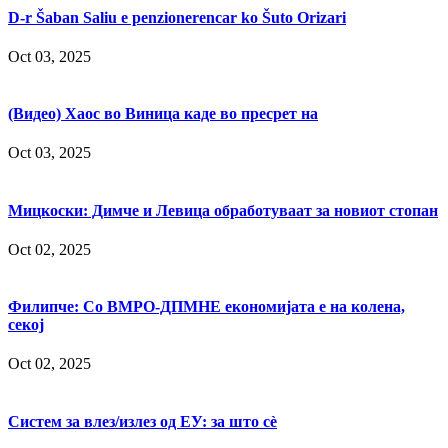
D-r Šaban Saliu e penzionerencar ko Šuto Orizari
Oct 03, 2025
(Видео) Хаос во Виница каде во пресрет на
Oct 03, 2025
Мицкоски: Димче и Левица обработуваат за новиот стопан
Oct 02, 2025
Филипче: Со ВМРО-ДПМНЕ економијата е на колена,
секој
Oct 02, 2025
Систем за влез/излез од ЕУ: за што сè