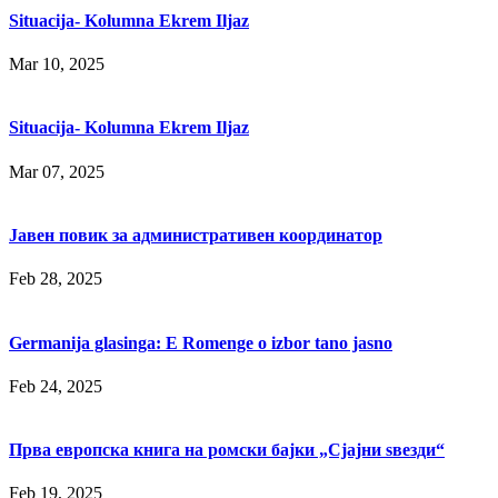
Situacija- Kolumna Ekrem Iljaz
Mar 10, 2025
Situacija- Kolumna Ekrem Iljaz
Mar 07, 2025
Јавен повик за административен координатор
Feb 28, 2025
Germanija glasinga: E Romenge o izbor tano jasno
Feb 24, 2025
Прва европска книга на ромски бајки „Сјајни ѕвезди“
Feb 19, 2025