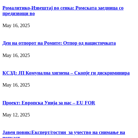
Ромалитико-Извештај во сенка: Ромската заедница со
предизвици во
May 16, 2025
Ден на отпорот на Ромите: Отпор од нацистичката
May 16, 2025
КСЗД: ЈП Комунална хигиена – Скопје ги дискриминира
May 16, 2025
Проект: Европска Унија за нас – EU FOR
May 12, 2025
Јавен повик:Експерт/гостин за учество на снимање на
поткаст