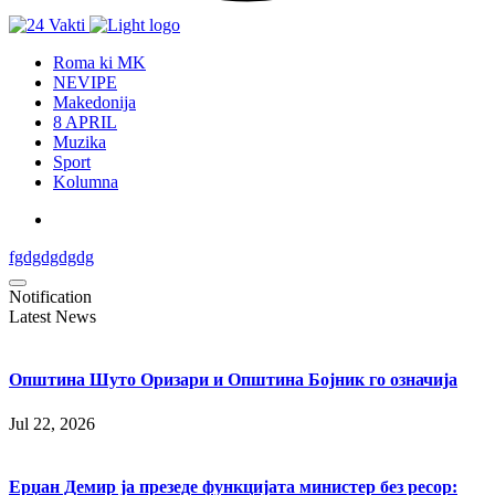
Roma ki MK
NEVIPE
Makedonija
8 APRIL
Muzika
Sport
Kolumna
fgdgdgdgdg
Notification
Latest News
Општина Шуто Оризари и Општина Бојник го означија
Jul 22, 2026
Ерџан Демир ја презеде функцијата министер без ресор: