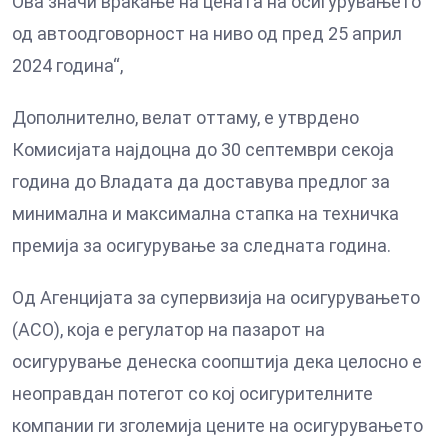
Ова значи враќање на цената на осигурувањето
од автоодговорност на ниво од пред 25 април
2024 година“,
Дополнително, велат оттаму, е утврдено
Комисијата најдоцна до 30 септември секоја
година до Владата да доставува предлог за
минимална и максимална стапка на техничка
премија за осигурување за следната година.
Од Агенцијата за супервизија на осигурувањето
(АСО), која е регулатор на пазарот на
осигурување денеска соопштија дека целосно е
неоправдан потегот со кој осигурителните
компании ги зголемија цените на осигурувањето