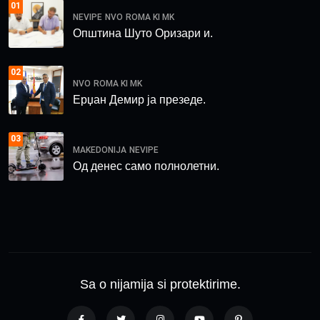
01
NEVIPE
NVO
ROMA KI MK
Општина Шуто Оризари и.
02
NVO
ROMA KI MK
Ерџан Демир ја презеде.
03
MAKEDONIJA
NEVIPE
Од денес само полнолетни.
Sa o nijamija si protektirime.