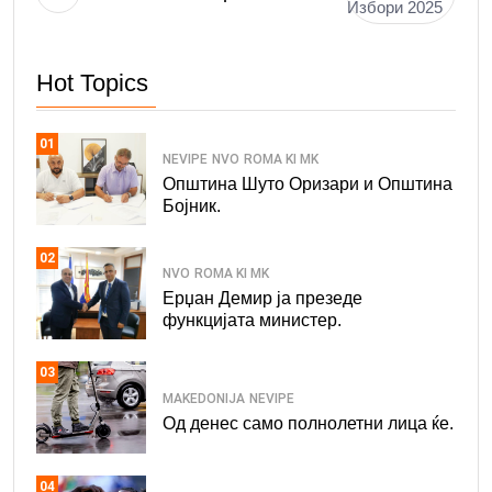
Избори 2025
Hot Topics
01
NEVIPE
NVO
ROMA KI MK
Општина Шуто Оризари и Општина
Бојник.
02
NVO
ROMA KI MK
Ерџан Демир ја презеде
функцијата министер.
03
MAKEDONIJA
NEVIPE
Од денес само полнолетни лица ќе.
04