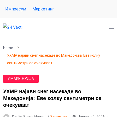
Импресум
Маркетинг
Home
УХМР најави снег насекаде во Македонија: Еве колку
сантиметри се очекуваат
#MAKEDONIJA
УХМР најави снег насекаде во
Македонија: Еве колку сантиметри се
очекуваат
Dzulia Selim Memed /
7 months
January 9, 2026