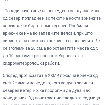
-Поради спуштање на постудена воздушна маса
од север, попладне и во текот на ноќта врнежите
насекаде ќе бидат само од снег. Пообилни
врнежи ќе има во западните делови, при што
висината на снежната покривка на планините ќе
се зголеми за 20 см, а во останатите места од 5
до 10 сантиметри, соопшти Управата за
хидрометеоролошки работи.
Според прогнозата на УХМР, локални врнежи од
снег ќе има и во недела, кога ќе дува засилен
северен ветер, кој ќе продолжи да дува и во
понеделник. Од почетокот на следната седмица