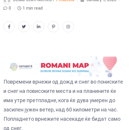
0
1 min read
Повремени врнежи од дожд и снег во пониските
и снег на повисоките места и на планините ќе
има утре претпладне, кога ќе дува умерен до
засилен јужен ветер, над 60 километри на час.
Попладнето врнежите насекаде ќе бидат само
од снег.