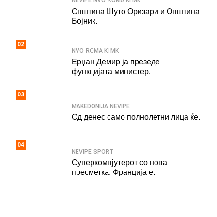
NEVIPE
NVO
ROMA KI MK
Општина Шуто Оризари и Општина
Бојник.
02
NVO
ROMA KI MK
Ерџан Демир ја презеде
функцијата министер.
03
MAKEDONIJA
NEVIPE
Од денес само полнолетни лица ќе.
04
NEVIPE
SPORT
Суперкомпјутерот со нова
пресметка: Франција е.