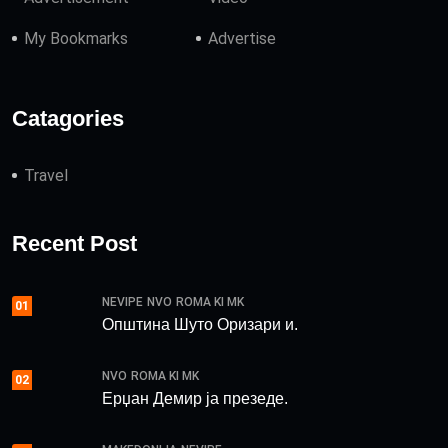
My Bookmarks
Advertise
Catagories
Travel
Recent Post
NEVIPE
NVO
ROMA KI MK
01
Општина Шуто Оризари и.
NVO
ROMA KI MK
02
Ерџан Демир ја презеде.