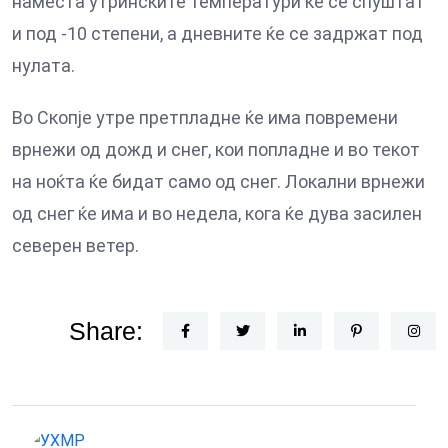
наместа утринските температури ќе се спуштат
и под -10 степени, а дневните ќе се задржат под
нулата.
Во Скопје утре претпладне ќе има повремени
врнежи од дожд и снег, кои попладне и во текот
на ноќта ќе бидат само од снег. Локални врнежи
од снег ќе има и во недела, кога ќе дува засилен
северен ветер.
Share: