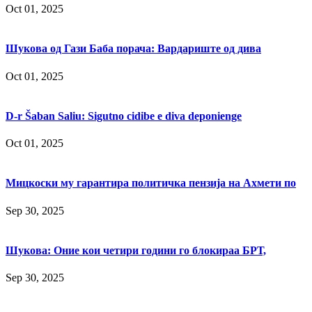
Oct 01, 2025
Шукова од Гази Баба порача: Вардариште од дива
Oct 01, 2025
D-r Šaban Saliu: Sigutno cidibe e diva deponienge
Oct 01, 2025
Мицкоски му гарантира политичка пензија на Ахмети по
Sep 30, 2025
Шукова: Оние кои четири години го блокираа БРТ,
Sep 30, 2025