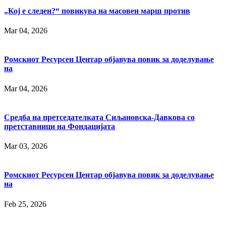
„Кој е следен?“ повикува на масовен марш против
Mar 04, 2026
Ромскиот Ресурсен Центар објавува повик за доделување
на
Mar 04, 2026
Средба на претседателката Сиљановска-Давкова со
претставници на Фондацијата
Mar 03, 2026
Ромскиот Ресурсен Центар објавува повик за доделување
на
Feb 25, 2026