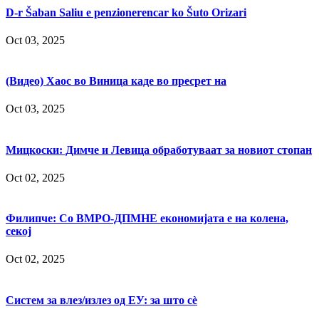
D-r Šaban Saliu e penzionerencar ko Šuto Orizari
Oct 03, 2025
(Видео) Хаос во Виница каде во пресрет на
Oct 03, 2025
Мицкоски: Димче и Левица обработуваат за новиот стопан
Oct 02, 2025
Филипче: Со ВМРО-ДПМНЕ економијата е на колена,
секој
Oct 02, 2025
Систем за влез/излез од ЕУ: за што сè