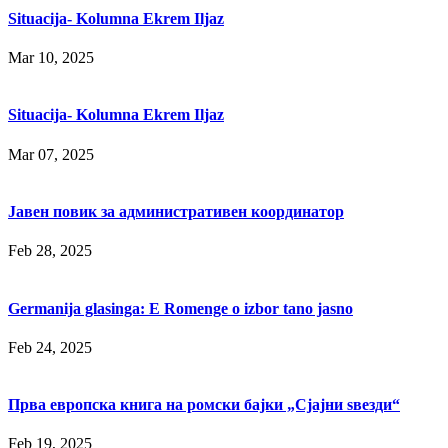
Situacija- Kolumna Ekrem Iljaz
Mar 10, 2025
Situacija- Kolumna Ekrem Iljaz
Mar 07, 2025
Јавен повик за административен координатор
Feb 28, 2025
Germanija glasinga: E Romenge o izbor tano jasno
Feb 24, 2025
Прва европска книга на ромски бајки „Сјајни ѕвезди“
Feb 19, 2025