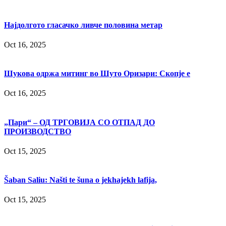
Најдолгото гласачко ливче половина метар
Oct 16, 2025
Шукова одржа митинг во Шуто Оризари: Скопје е
Oct 16, 2025
„Пари“ – ОД ТРГОВИЈА СО ОТПАД ДО
ПРОИЗВОДСТВО
Oct 15, 2025
Šaban Saliu: Našti te šuna o jekhajekh lafija,
Oct 15, 2025