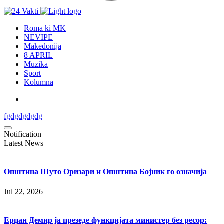
Roma ki MK
NEVIPE
Makedonija
8 APRIL
Muzika
Sport
Kolumna
fgdgdgdgdg
Notification
Latest News
Општина Шуто Оризари и Општина Бојник го означија
Jul 22, 2026
Ерџан Демир ја презеде функцијата министер без ресор: