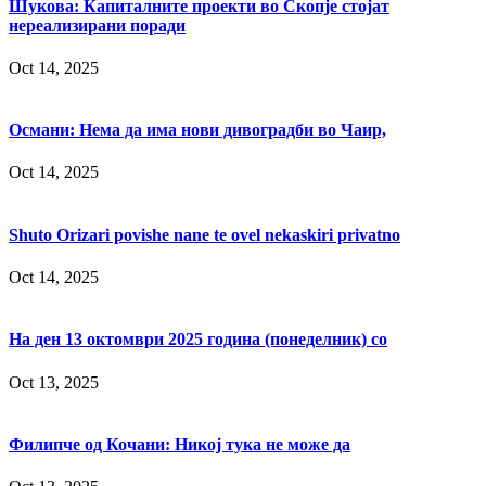
Шукова: Капиталните проекти во Скопје стојат
нереализирани поради
Oct 14, 2025
Османи: Нема да има нови дивоградби во Чаир,
Oct 14, 2025
Shuto Orizari povishe nane te ovel nekaskiri privatno
Oct 14, 2025
На ден 13 октомври 2025 година (понеделник) со
Oct 13, 2025
Филипче од Кочани: Никој тука не може да