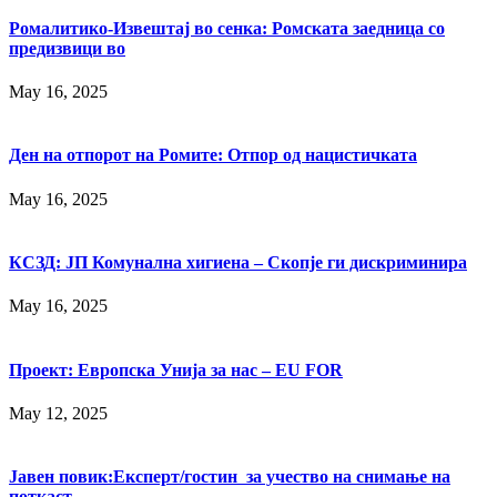
Ромалитико-Извештај во сенка: Ромската заедница со
предизвици во
May 16, 2025
Ден на отпорот на Ромите: Отпор од нацистичката
May 16, 2025
КСЗД: ЈП Комунална хигиена – Скопје ги дискриминира
May 16, 2025
Проект: Европска Унија за нас – EU FOR
May 12, 2025
Јавен повик:Експерт/гостин за учество на снимање на
поткаст