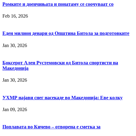
Ромките и доенчињата и понатаму се соочуваат со
Feb 16, 2026
Еден милион денари од Општина Битола за подготовките
Jan 30, 2026
Боксерот Ален Рустемовски од Битола спортисти на
Македонија
Jan 30, 2026
УХМР најави снег насекаде во Македонија: Еве колку
Jan 09, 2026
Поплавата во Кичево ‒ отворена е сметка за