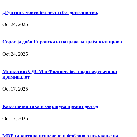
„Ѓуптин е човек без чест и без достоинство,
Oct 24, 2025
Сорос ја доби Европската награда за граѓански права
Oct 24, 2025
Мицкоски: СДСМ и Филипче беа подизведувачи на
криминалот
Oct 17, 2025
Како почна така и завршува првиот дел од
Oct 17, 2025
МВР гарантира непречено и безбедно одржување на