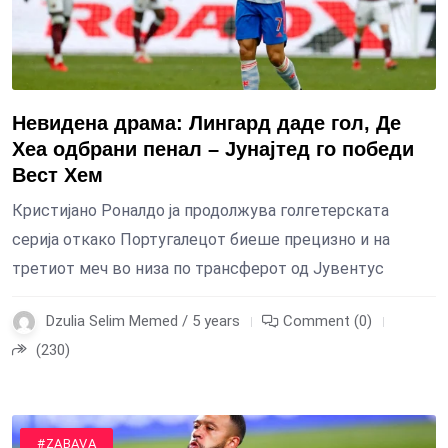
Невидена драма: Лингард даде гол, Де
Хеа одбрани пенал – Јунајтед го победи
Вест Хем
Кристијано Роналдо ја продолжува голгетерската
серија откако Португалецот биеше прецизно и на
третиот меч во низа по трансферот од Јувентус
Dzulia Selim Memed / 5 years
Comment (0)
(230)
#SPORT
#ZABAVA