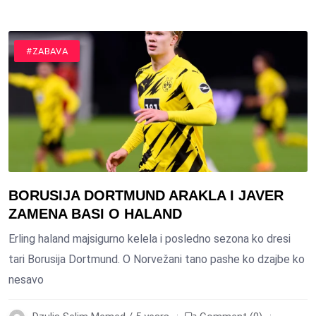
#SPORT
#ZABAVA
BORUSIJA DORTMUND ARAKLA I JAVER
ZAMENA BASI O HALAND
Erling haland majsigurno kelela i posledno sezona ko dresi
tari Borusija Dortmund. O Norvežani tano pashe ko dzajbe ko
nesavo