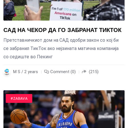
САД НА ЧЕКОР ДА ГО ЗАБРАНАТ ТИКТОК
Претставничкиот дом на САД одобри закон со кој би
се забранил ТикТок ако нејзината матична компанија
со седиште во Пекинг
M S / 2 years
Comment (0)
(215)
#SPORT
#ZABAVA