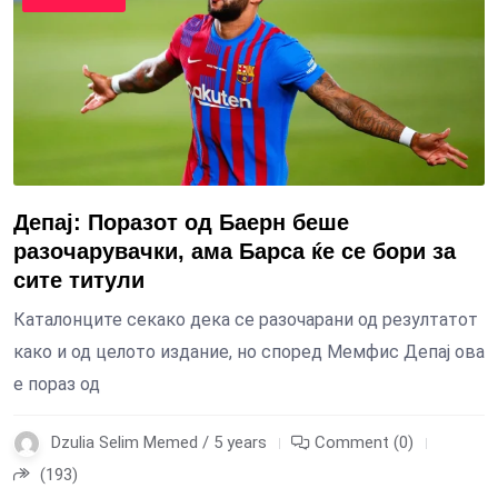
Депај: Поразот од Баерн беше
разочарувачки, ама Барса ќе се бори за
сите титули
Каталонците секако дека се разочарани од резултатот
како и од целото издание, но според Мемфис Депај ова
е пораз од
Dzulia Selim Memed / 5 years
Comment (0)
(193)