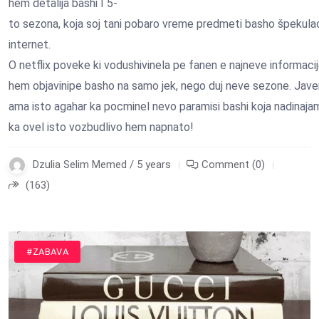
hem detalija bashi I 5-
to sezona, koja soj tani pobaro vreme predmeti basho špekulac
internet.
O netflix poveke ki vodushivinela pe fanen e najneve informacij
hem objavinipe basho na samo jek, nego duj neve sezone. Javer
ama isto agahar ka pocminel nevo paramisi bashi koja nadinaja
ka ovel isto vozbudlivo hem napnato!
Dzulia Selim Memed / 5 years
Comment (0)
(163)
#ZABAVA