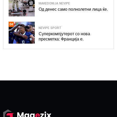
MAKEDONIJA
NEVIPE
Од денес само полнолетни лица ќе.
04
NEVIPE
SPORT
Суперкомпјутерот со нова
пресметка: Франција е.