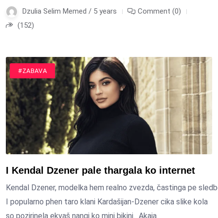
Dzulia Selim Memed / 5 years
Comment (0)
(152)
#ZABAVA
I Kendal Dzener pale thargala ko internet
Kendal Dzener, modelka hem realno zvezda, častinga pe sledben
I popularno phen taro klani Kardašijan-Dzener cika slike kola
so pozirinela ekvaš nangi ko mini bikini. Akaja