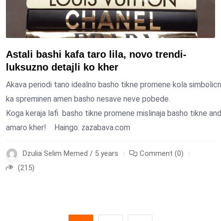
Astali bashi kafa taro lila, novo trendi-
luksuzno detajli ko kher
Akava periodi tano idealno basho tikne promene kola simboli
ka spreminen amen basho nesave neve pobede.
Koga keraja lafi basho tikne promene mislinaja basho tikne a
amaro kher! Haingo: zazabava.com
Dzulia Selim Memed / 5 years
Comment (0)
(215)