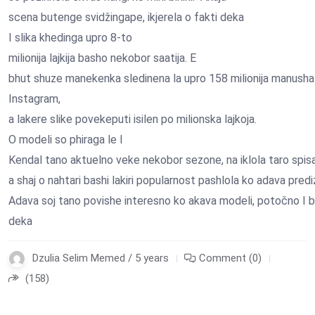
scena butenge svidžingape, ikjerela o fakti deka
I slika khedinga upro 8-to
milionija lajkija basho nekobor saatija. E
bhut shuze manekenka sledinena la upro 158 milionija manusha
Instagram,
a lakere slike povekeputi isilen po milionska lajkoja.
O modeli so phiraga le I
Kendal tano aktuelno veke nekobor sezone, na iklola taro spisa
a shaj o nahtari bashi lakiri popularnost pashlola ko adava predi
Adava soj tano povishe interesno ko akava modeli, potočno I bo
deka
Dzulia Selim Memed / 5 years
Comment (0)
(158)