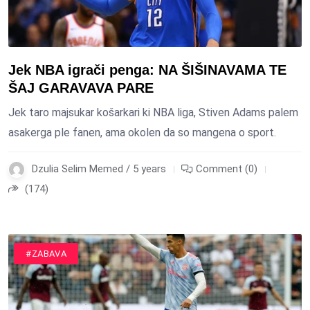
Jek NBA igrači penga: NA ŠIŠINAVAMA TE
ŠAJ GARAVAVA PARE
Jek taro majsukar košarkari ki NBA liga, Stiven Adams palem
asakerga ple fanen, ama okolen da so mangena o sport.
Dzulia Selim Memed / 5 years
Comment (0)
(174)
#SPORT
#ZABAVA