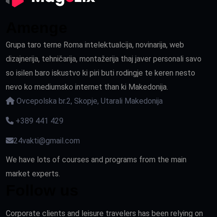
Amenge
Grupa taro terne Roma intelektualcija, novinarija, web
dizajnerija, tehničarija, montažerija thaj javer personali savo
so isilen baro iskustvo ki piri buti rodingje te keren nesto
nevo ko mediumsko internet than ki Makedonija.
Ovcepolska br.2, Skopje, Utarali Makedonija
+389 441 429
24vakti@gmail.com
We have lots of courses and programs from the main
market experts.
Follow us
Corporate clients and leisure travelers has been relying on