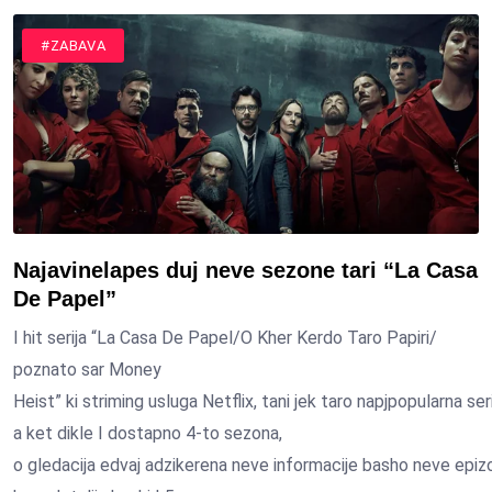
#ZABAVA
Najavinelapes duj neve sezone tari “La Casa
De Papel”
I hit serija “La Casa De Papel/O Kher Kerdo Taro Papiri/
poznato sar Money
Heist” ki striming usluga Netflix, tani jek taro napjpopularna se
a ket dikle I dostapno 4-to sezona,
o gledacija edvaj adzikerena neve informacije basho neve epiz