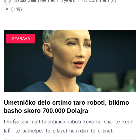
Dzulia Selim Memed / 5 years
Comment (0)
(149)
#ZABAVA
Umetničko delo crtimo taro roboti, bikimo
basho skoro 700.000 Dolajra
I Sofija tani multitalentirano roboti kova so shaj te kerel
lafi , te šalinelpe, te gilavel hem duri te crtinel.