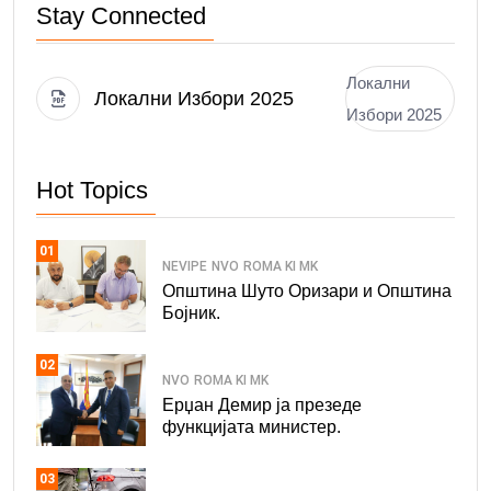
Stay Connected
Локални
Локални Избори 2025
Избори 2025
Hot Topics
01
NEVIPE
NVO
ROMA KI MK
Општина Шуто Оризари и Општина
Бојник.
02
NVO
ROMA KI MK
Ерџан Демир ја презеде
функцијата министер.
03