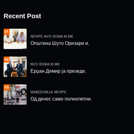
Recent Post
01
NEVIPE
NVO
ROMA KI MK
Општина Шуто Оризари и.
02
NVO
ROMA KI MK
Ерџан Демир ја презеде.
03
MAKEDONIJA
NEVIPE
Од денес само полнолетни.